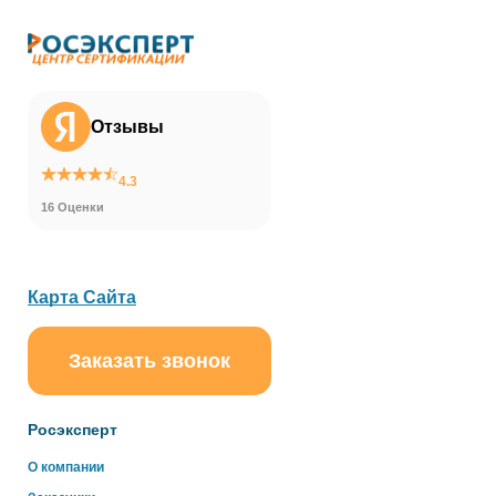
Отзывы
4.3
16 Оценки
Карта Сайта
Заказать звонок
ChatApp
online
Росэксперт
Здравствуйте!
О компании