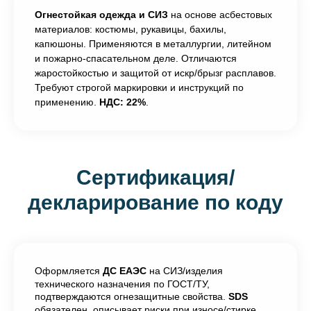
Огнестойкая одежда и СИЗ
на основе асбестовых
материалов: костюмы, рукавицы, бахилы,
капюшоны. Применяются в металлургии, литейном
и пожарно-спасательном деле. Отличаются
жаростойкостью и защитой от искр/брызг расплавов.
Требуют строгой маркировки и инструкций по
применению.
НДС: 22%
.
Сертификация/
декларирование по коду
Оформляется
ДС ЕАЭС
на СИЗ/изделия
технического назначения по ГОСТ/ТУ,
подтверждаются огнезащитные свойства.
SDS
обязателен, описывает риски при износе/стирке.