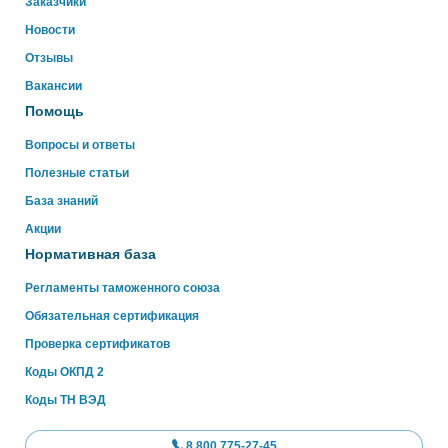
Свяжитесь с нами через WhatsApp нажав на кнопку
Заказчики
ниже
Новости
Отзывы
WhatsApp
Вакансии
Помощь
Вопросы и ответы
Полезные статьи
База знаний
Акции
Нормативная база
Регламенты таможенного союза
Обязательная сертификация
Проверка сертификатов
Коды ОКПД 2
Коды ТН ВЭД
8 800 775-27-45