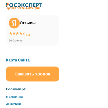
Отзывы
4.3
16 Оценки
Карта Сайта
Заказать звонок
ChatApp
online
Росэксперт
Здравствуйте!
О компании
Свяжитесь с нами через WhatsApp нажав на кнопку
Заказчики
ниже