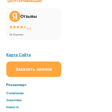
Отзывы
4.3
16 Оценки
Карта Сайта
Заказать звонок
ChatApp
online
Росэксперт
Здравствуйте!
О компании
Свяжитесь с нами через WhatsApp нажав на кнопку
Заказчики
ниже
Новости