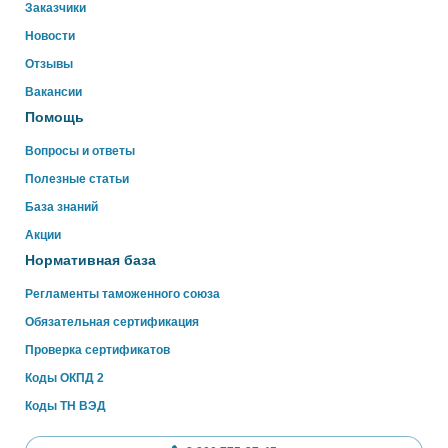
Свяжитесь с нами через WhatsApp нажав на кнопку
Заказчики
ниже
Новости
Отзывы
WhatsApp
Вакансии
Помощь
Вопросы и ответы
Полезные статьи
База знаний
Акции
Нормативная база
Регламенты таможенного союза
Обязательная сертификация
Проверка сертификатов
Коды ОКПД 2
Коды ТН ВЭД