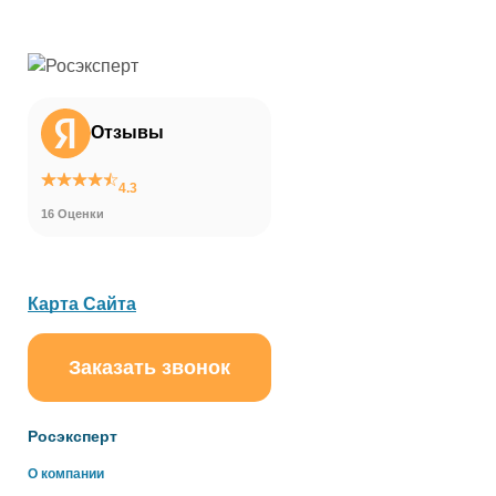
Отзывы
4.3
16 Оценки
Карта Сайта
Заказать звонок
ChatApp
online
Росэксперт
Здравствуйте!
О компании