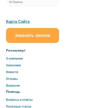
16 Оценки
Карта Сайта
Заказать звонок
ChatApp
online
Росэксперт
Здравствуйте!
О компании
Свяжитесь с нами через WhatsApp нажав на кнопку
Заказчики
ниже
Новости
Отзывы
WhatsApp
Вакансии
Помощь
Вопросы и ответы
Полезные статьи