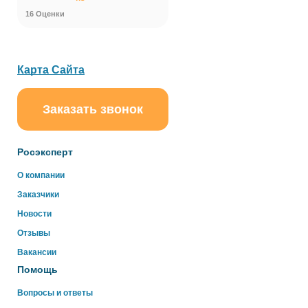
16 Оценки
Карта Сайта
Заказать звонок
ChatApp
online
Росэксперт
Здравствуйте!
О компании
Свяжитесь с нами через WhatsApp нажав на кнопку
Заказчики
ниже
Новости
Отзывы
WhatsApp
Вакансии
Помощь
Вопросы и ответы