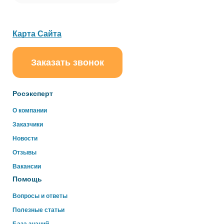
Карта Сайта
Заказать звонок
ChatApp
online
Росэксперт
О компании
Здравствуйте!
Заказчики
Свяжитесь с нами через WhatsApp нажав на кнопку
ниже
Новости
Отзывы
WhatsApp
Вакансии
Помощь
Вопросы и ответы
Полезные статьи
База знаний