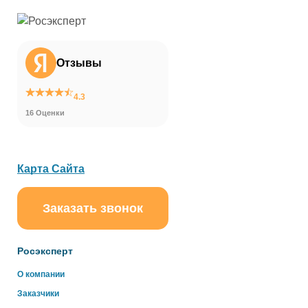
Отзывы
4.3
16 Оценки
Карта Сайта
Заказать звонок
ChatApp
online
Росэксперт
Здравствуйте!
О компании
Свяжитесь с нами через WhatsApp нажав на кнопку
Заказчики
ниже