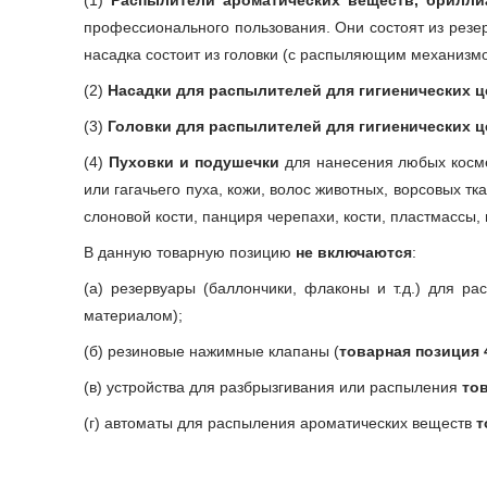
(1)
Распылители ароматических веществ, брилли
профессионального пользования. Они состоят из резерв
насадка состоит из головки (с распыляющим механизмо
(2)
Насадки для распылителей для гигиенических ц
(3)
Головки для распылителей для гигиенических ц
(4)
Пуховки и подушечки
для нанесения любых космет
или гагачьего пуха, кожи, волос животных, ворсовых т
слоновой кости, панциря черепахи, кости, пластмассы
В данную товарную позицию
не включаются
:
(а) резервуары (баллончики, флаконы и т.д.) для р
материалом);
(б) резиновые нажимные клапаны (
товарная позиция 
(в) устройства для разбрызгивания или распыления
то
(г) автоматы для распыления ароматических веществ
т