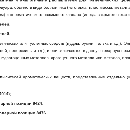
антина и аналогичные распылители для гигиенических цел
уара, обычно в виде баллончика (из стекла, пластмассы, металла
м) и пневматического нажимного клапана (иногда закрытого тексти
елей.
елей.
ических или туалетных средств (пудры, румян, талька и т.д.). О
каней, пенорезины и т.д.), и они включаются в данную товарную по
, недрагоценных металлов, драгоценного металла или металла, пл
аспылителей ароматических веществ, представленные отдельно 
4014
);
варной позиции 8424
;
оварной позиции 8476
.