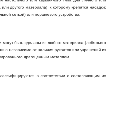
ей
настольного или карманного типа для личного или
 или другого материала), к которому крепятся насадки;
льной сеткой) или поршневого устройства.
ни могут быть сделаны из любого материала (лебяжьего
зицию независимо от наличия рукояток или украшений из
акированного драгоценным металлом.
(классифицируются в соответствии с составляющим их