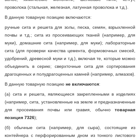
проволока (стальная, железная, латунная проволока и т.д.).
В данную товарную позицию включаются:
ручные сита и решета для золы, песка, семян, взрыхленной
почвы и т.д.; сита из просеивающих тканей (например, для
муки), домашние сита (например, для муки); лабораторные
сита (для проверки качества цемента, формовочных смесей,
удобрений, древесной муки и т.д.), включая те, которые можно
объединить в серию; сверхточные сита для сортирования
драгоценных и полудрагоценных камней (например, алмазов).
В данную товарную позицию
не включаются
:
(а) сита и решета, являющиеся закрепленными в изделиях
(например, сита, установленные на земле и предназначенные
для просеивания почвы или гравия, обычно
товарная
позиция 7326
);
(б) обычные сита (например, для сыра), состоящие из
контейнера с перфорированным дном из тонкого листового