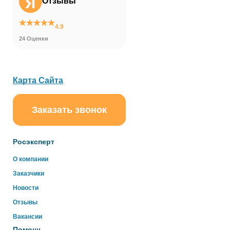
Отзывы
4.9
24 Оценки
Карта Сайта
Заказать звонок
ChatApp
online
Росэксперт
Здравствуйте!
О компании
Свяжитесь с нами через WhatsApp нажав на кнопку
Заказчики
ниже
Новости
Отзывы
WhatsApp
Вакансии
Помощь