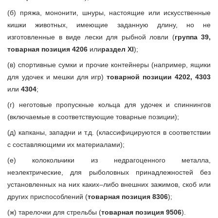
(б) пряжа, мононити, шнуры, настоящие или искусственные
кишки животных, имеющие заданную длину, но не
изготовленные в виде лески для рыбной ловли (
группа 39,
товарная позиция 4206
или
раздел XI
);
(в) спортивные сумки и прочие контейнеры (например, ящики
для удочек и мешки для игр)
товарной позиции 4202, 4303
или
4304
;
(г) неготовые пропускные кольца для удочек и спиннингов
(включаемые в соответствующие товарные позиции);
(д) капканы, западни и т.д. (классифицируются в соответствии
с составляющими их материалами);
(е) колокольчики из недрагоценного металла,
неэлектрические, для рыболовных принадлежностей без
установленных на них каких–либо внешних зажимов, скоб или
других приспособлений (
товарная позиция 8306
);
(ж) тарелочки для стрельбы (
товарная позиция 9506
).