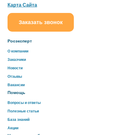
Карта Сайта
Заказать звонок
ChatApp
online
Росэксперт
Здравствуйте!
О компании
Свяжитесь с нами через WhatsApp нажав на кнопку
Заказчики
ниже
Новости
Отзывы
WhatsApp
Вакансии
Помощь
Вопросы и ответы
Полезные статьи
База знаний
Акции