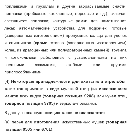
поплавками и грузилам и другие забрасываемые снасти;
поплавки (пробковые, стеклянные, перьевые и т.д.), включая
светящиеся поплавки; контурные рамки для наматывания
лесы; автоматические устройства для подсечек; готовые
(завершенные изготовлением) пропускные кольца для удочек
и спиннингов (
кроме
готовых (завершенных изготовлением)
колец из драгоценных или полудрагоценных камней); грузила
и колокольчики рыболовные с установленными на них
внешними зажимами, скобами или другими
приспособлениями.
(4)
Некоторые принадлежности для охоты или стрельбы
,
такие как приманки в виде муляжей птиц (
за исключением
манков всех видов (
товарная позиция 9208
) или чучел птиц
товарной позиции 9705
) и зеркала–приманки.
В данную товарную позицию также
не включаются
:
(а) перья для изготовления искусственных мушек (
товарная
позиция 0505
или
6701
);