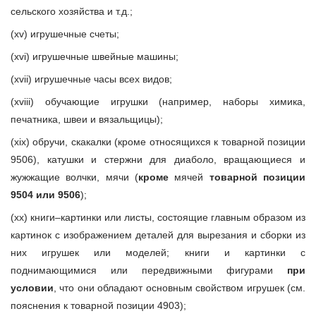
сельского хозяйства и т.д.;
(xv) игрушечные счеты;
(xvi) игрушечные швейные машины;
(xvii) игрушечные часы всех видов;
(xviii) обучающие игрушки (например, наборы химика,
печатника, швеи и вязальщицы);
(xix) обручи, скакалки (кроме относящихся к товарной позиции
9506), катушки и стержни для диаболо, вращающиеся и
жужжащие волчки, мячи (
кроме
мячей
товарной позиции
9504 или 9506
);
(xx) книги–картинки или листы, состоящие главным образом из
картинок с изображением деталей для вырезания и сборки из
них игрушек или моделей; книги и картинки с
поднимающимися или передвижными фигурами
при
условии
, что они обладают основным свойством игрушек (см.
пояснения к товарной позиции 4903);