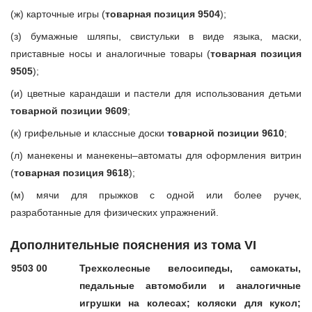
(ж) карточные игры (
товарная позиция 9504
);
(з) бумажные шляпы, свистульки в виде языка, маски,
приставные носы и аналогичные товары (
товарная позиция
9505
);
(и) цветные карандаши и пастели для использования детьми
товарной позиции 9609
;
(к) грифельные и классные доски
товарной позиции 9610
;
(л) манекены и манекены–автоматы для оформления витрин
(
товарная позиция 9618
);
(м) мячи для прыжков с одной или более ручек,
разработанные для физических упражнений.
Дополнительные пояснения из тома VI
9503 00
Трехколесные велосипеды, самокаты,
педальные автомобили и аналогичные
игрушки на колесах; коляски для кукол;