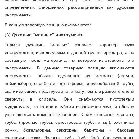
определенных отношениях рассматриваться как духовые
инструменты:
В данную товарную позицию включаются:
(А)
Духовые “медные” инструменты.
Термин духовые “медные” означает характер звука
инструментов, используемых в данной группе оркестра, а не
составную часть материала, из которого изготовлены эти
инструменты. В данную товарную позицию включаются
инструменты, обычно сделанные из металла (латуни,
нейзильбера, серебра и т.д.) в форме конусообразной трубы,
оканчивающейся раструбом; они могут быть в разной степени
свернуты в спираль. Они снабжаются пустотелым
мундштуком, из которого губами извлекается звук, и обычно
управляются с помощью клапанов. К ним относятся корнеты,
трубы (простые трубы, оркестровые трубы и т.д.), охотничьи
рожки, бюгельгорны, саксгорны, баритоны и басовые
охотничьи рожки, басовые тубы (туба–бас), бас–сузафоны,