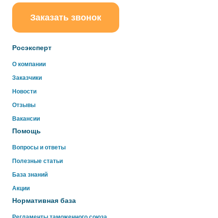
Заказать звонок
ChatApp
online
Росэксперт
О компании
Здравствуйте!
Заказчики
Свяжитесь с нами через WhatsApp нажав на кнопку
ниже
Новости
Отзывы
WhatsApp
Вакансии
Помощь
Вопросы и ответы
Полезные статьи
База знаний
Акции
Нормативная база
Регламенты таможенного союза