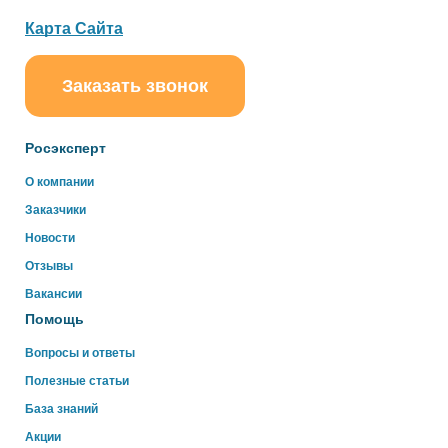
Карта Сайта
Заказать звонок
ChatApp
online
Росэксперт
Здравствуйте!
О компании
Свяжитесь с нами через WhatsApp нажав на кнопку
Заказчики
ниже
Новости
Отзывы
WhatsApp
Вакансии
Помощь
Вопросы и ответы
Полезные статьи
База знаний
Акции