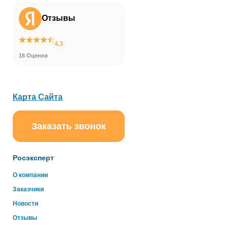
Отзывы
4.3
16 Оценки
Карта Сайта
Заказать звонок
ChatApp
online
Росэксперт
Здравствуйте!
О компании
Свяжитесь с нами через WhatsApp нажав на кнопку
Заказчики
ниже
Новости
Отзывы