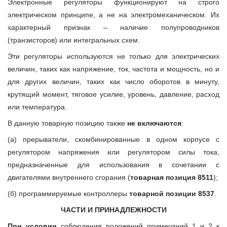
Электронные регуляторы функционируют на строго
электрическом принципе, а не на электромеханическом. Их
характерный признак – наличие полупроводников
(транзисторов) или интегральных схем.
Эти регуляторы используются не только для электрических
величин, таких как напряжение, ток, частота и мощность, но и
для других величин, таких как число оборотов в минуту,
крутящий момент, тяговое усилие, уровень, давление, расход
или температура.
В данную товарную позицию также
не включаются
:
(а) прерыватели, скомбинированные в одном корпусе с
регулятором напряжения или регулятором силы тока,
предназначенные для использования в сочетании с
двигателями внутреннего сгорания (
товарная
позиция 8511
);
(б) программируемые контроллеры
товарной позиции 8537
.
ЧАСТИ И ПРИНАДЛЕЖНОСТИ
При условии
соблюдения положений примечаний 1 и 2 к