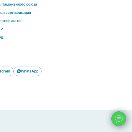
ы таможенного союза
ная сертификация
сертификатов
 2
ЭД
legram
WhatsApp