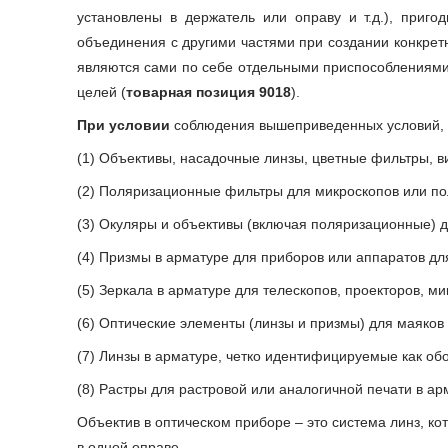
установлены в держатель или оправу и т.д.), приг
объединения с другими частями при создании конкрет
являются сами по себе отдельными приспособлениями,
целей (
товарная позиция 9018
).
При условии
соблюдения вышеприведенных условий, 
(1) Объективы, насадочные линзы, цветные фильтры, в
(2) Поляризационные фильтры для микроскопов или п
(3) Окуляры и объективы (включая поляризационные) д
(4) Призмы в арматуре для приборов или аппаратов для
(5) Зеркала в арматуре для телескопов, проекторов, ми
(6) Оптические элементы (линзы и призмы) для маяков
(7) Линзы в арматуре, четко идентифицируемые как об
(8) Растры для растровой или аналогичной печати в ар
Объектив в оптическом приборе – это система линз, ко
в одной оправе.