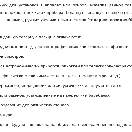
одную для установки в аппарат или прибор. Изделия данной т
ного прибора или части прибора. В данную товарную позицию
не 
 например, ручные увеличительные стекла (
товарная позиция 9
в данную товарную позицию включаются:
идоискатели и т.д. для фотографических или кинематографических 
оляриметров.
ля астрономических приборов, биноклей или телескопов–рефрактор
 физического или химического анализа (поляриметров и т.д.).
кроскопов, медицинских или хирургических инструментов и т.д.
 или бакенов, установленные на панелях или барабанах.
орудование для оптических стендов.
матуре.
торая, будучи направлена на объект, дает изображение последнего.