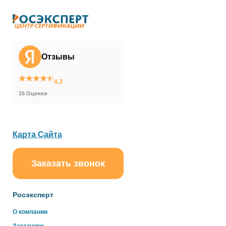
Отзывы
4.3
16 Оценки
Карта Сайта
Заказать звонок
ChatApp
online
Росэксперт
Здравствуйте!
О компании
Свяжитесь с нами через WhatsApp нажав на кнопку