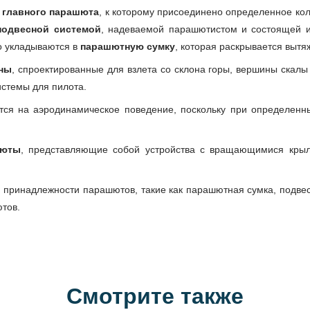
 главного парашюта
, к которому присоединено определенное ко
подвесной системой
, надеваемой парашютистом и состоящей и
о укладываются в
парашютную сумку
, которая раскрывается выт
ны
, спроектированные для взлета со склона горы, вершины скалы и
истемы для пилота.
ся на аэродинамическое поведение, поскольку при определенны
шюты
, представляющие собой устройства с вращающимися кры
 принадлежности парашютов, такие как парашютная сумка, подве
тов.
Смотрите также