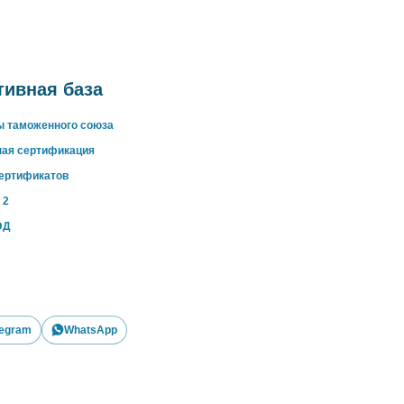
ивная база
ы таможенного союза
ная сертификация
сертификатов
 2
ЭД
legram
WhatsApp