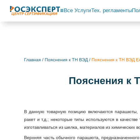
Все Услуги
Тех. регламенты
По
Главная
/
Пояснения к ТН ВЭД
/
Пояснения к ТН ВЭД
Пояснения к
В данную товарную позицию включаются парашюты, п
ракет и т.д.; некоторые типы используются в качеств
изготавливаться из шелка, материалов из химических вол
Верхняя часть обычного парашюта, предназначенного 