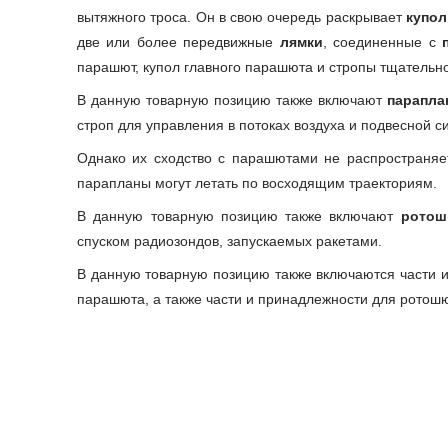
вытяжного троса. Он в свою очередь раскрывает
купол
две или более передвижные
лямки
, соединенные с
парашют, купол главного парашюта и стропы тщательн
В данную товарную позицию также включают
парапла
строп для управления в потоках воздуха и подвесной с
Однако их сходство с парашютами не распространяет
парапланы могут летать по восходящим траекториям.
В данную товарную позицию также включают
рото
спуском радиозондов, запускаемых ракетами.
В данную товарную позицию также включаются части и
парашюта, а также части и принадлежности для ротошю