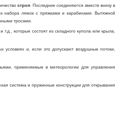
личество
строп
. Последние соединяются вместе внизу в
з набора лямок с пряжками и карабинами. Вытяжной
яжными тросами.
 т.д., которые состоят из складного купола или крыла,
х условиях и, если это допускают воздушные потоки,
льями, применяемые в метеорологии для управления
сная система и пружинные конструкции для открывания