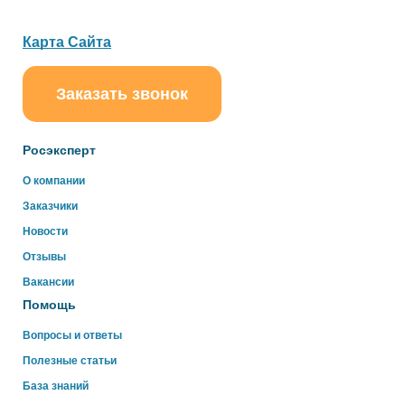
Карта Сайта
Заказать звонок
ChatApp
online
Росэксперт
Здравствуйте!
О компании
Свяжитесь с нами через WhatsApp нажав на кнопку
Заказчики
ниже
Новости
Отзывы
WhatsApp
Вакансии
Помощь
Вопросы и ответы
Полезные статьи
База знаний