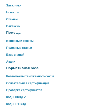
Свяжитесь с нами через WhatsApp нажав на кнопку
Заказчики
ниже
Новости
Отзывы
WhatsApp
Вакансии
Помощь
Вопросы и ответы
Полезные статьи
База знаний
Акции
Нормативная база
Регламенты таможенного союза
Обязательная сертификация
Проверка сертификатов
Коды ОКПД 2
Коды ТН ВЭД