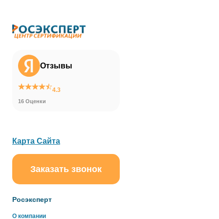
Отзывы
4.3
16 Оценки
Карта Сайта
Заказать звонок
ChatApp
online
Росэксперт
Здравствуйте!
О компании