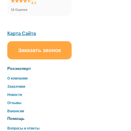
4.3
16 Оценки
Карта Сайта
Заказать звонок
ChatApp
online
Росэксперт
Здравствуйте!
О компании
Свяжитесь с нами через WhatsApp нажав на кнопку
Заказчики
ниже
Новости
Отзывы
WhatsApp
Вакансии
Помощь
Вопросы и ответы