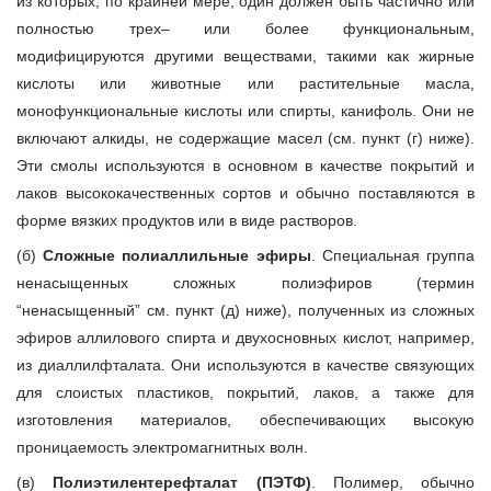
из которых, по крайней мере, один должен быть частично или
полностью трех– или более функциональным,
модифицируются другими веществами, такими как жирные
кислоты или животные или растительные масла,
монофункциональные кислоты или спирты, канифоль. Они не
включают алкиды, не содержащие масел (см. пункт (г) ниже).
Эти смолы используются в основном в качестве покрытий и
лаков высококачественных сортов и обычно поставляются в
форме вязких продуктов или в виде растворов.
(б)
Сложные полиаллильные эфиры
. Специальная группа
ненасыщенных сложных полиэфиров (термин
“ненасыщенный” см. пункт (д) ниже), полученных из сложных
эфиров аллилового спирта и двухосновных кислот, например,
из диаллилфталата. Они используются в качестве связующих
для слоистых пластиков, покрытий, лаков, а также для
изготовления материалов, обеспечивающих высокую
проницаемость электромагнитных волн.
(в)
Полиэтилентерефталат (ПЭТФ)
. Полимер, обычно