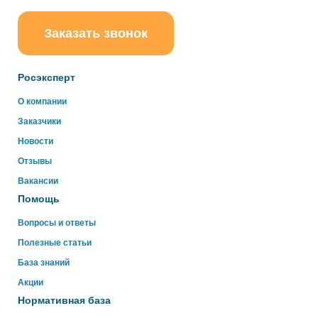
Заказать звонок
ChatApp
online
Росэксперт
Здравствуйте!
О компании
Свяжитесь с нами через WhatsApp нажав на кнопку
Заказчики
ниже
Новости
Отзывы
WhatsApp
Вакансии
Помощь
Вопросы и ответы
Полезные статьи
База знаний
Акции
Нормативная база