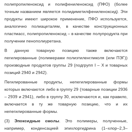
полипропиленоксид и полифениленоксид (ПФО) (более
точным названием является полидиметилфениленоксид). Эти
продукты имеют широкое применение, ПФО используется,
аналогично полиацеталям, в качестве конструкционных
пластмасс, полипропиленоксид – в качестве полупродукта при
получении пенополиуретана.
В данную товарную позицию также включаются
пегилированные (полимерами полиэтиленгликоля (или ПЭГ))
производные продуктов группы 29 (подгрупп I – X и товарных
позиций 2940 и 2942).
Пегилированные продукты, непегилированные формы
которых включаются либо в группу 29 (товарные позиции 2936
– 2939 и 2941), либо в группу 30, исключаются и, как правило,
включается в ту же товарную позицию, что и их
непегилированные формы.
(3)
Эпоксидные смолы
. Это полимеры, полученные,
например, конденсацией эпихлоргидрина (1–хлор–2,3–