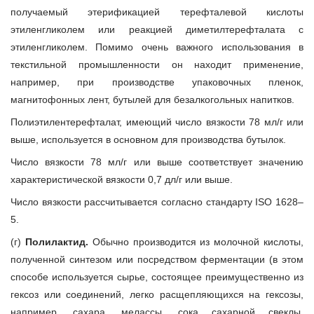
получаемый этерификацией терефталевой кислоты
этиленгликолем или реакцией диметилтерефталата с
этиленгликолем. Помимо очень важного использования в
текстильной промышленности он находит применение,
например, при производстве упаковочных пленок,
магнитофонных лент, бутылей для безалкогольных напитков.
Полиэтилентерефталат, имеющий число вязкости 78 мл/г или
выше, используется в основном для производства бутылок.
Число вязкости 78 мл/г или выше соответствует значению
характеристической вязкости 0,7 дл/г или выше.
Число вязкости рассчитывается согласно стандарту ISO 1628–
5.
(г)
Полилактид.
Обычно производится из молочной кислоты,
полученной синтезом или посредством ферментации (в этом
способе используется сырье, состоящее преимущественно из
гексоз или соединений, легко расщепляющихся на гексозы,
например, сахара, мелассы, сока сахарной свеклы,