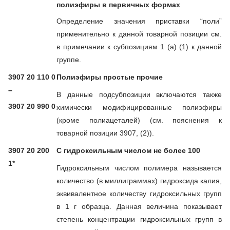
полиэфиры в первичных формах
Определение значения приставки “поли”
применительно к данной товарной позиции см.
в примечании к субпозициям 1 (а) (1) к данной
группе.
3907 20 110 0
Полиэфиры простые прочие
–
В данные подсубпозиции включаются также
3907 20 990 0
химически модифицированные полиэфиры
(кроме полиацеталей) (см. пояснения к
товарной позиции 3907, (2)).
3907 20 200
С гидроксильным числом не более 100
1*
Гидроксильным числом полимера называется
количество (в миллиграммах) гидроксида калия,
эквивалентное количеству гидроксильных групп
в 1 г образца. Данная величина показывает
степень концентрации гидроксильных групп в