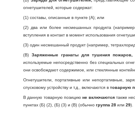
(Б)
Заряды для огнетушителей,
представляющие соб
огнетушителей, которые содержат:
(1) составы, описанные в пункте (А); или
(2) два или более несмешанных продукта (например
вступления в контакт в момент использования огнетуши
(3) один несмешанный продукт (например, тетрахлорид
(В)
Заряженные гранаты для тушения пожаров
используемые непосредственно без специальных огне
они освобождают содержимое, или стеклянные контейн
Огнетушители, портативные или непортативные, зар
спусковому устройству и т.д., включаются в
товарную п
В данную товарную позицию
не включаются
также не
пунктах (Б) (2), (Б) (3) и (В) (обычно
группа 28
или
29
).