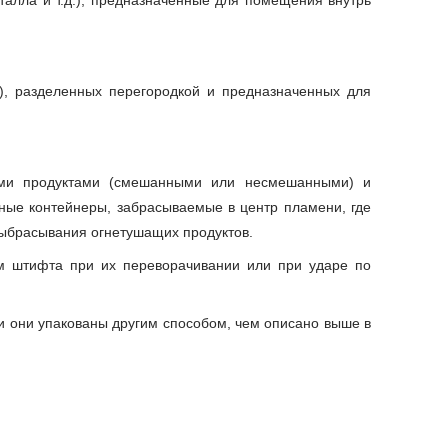
талла и т.д.), предназначенные для помещения внутрь
), разделенных перегородкой и предназначенных для
ими продуктами (смешанными или несмешанными) и
ные контейнеры, забрасываемые в центр пламени, где
выбрасывания огнетушащих продуктов.
ем штифта при их переворачивании или при ударе по
и они упакованы другим способом, чем описано выше в