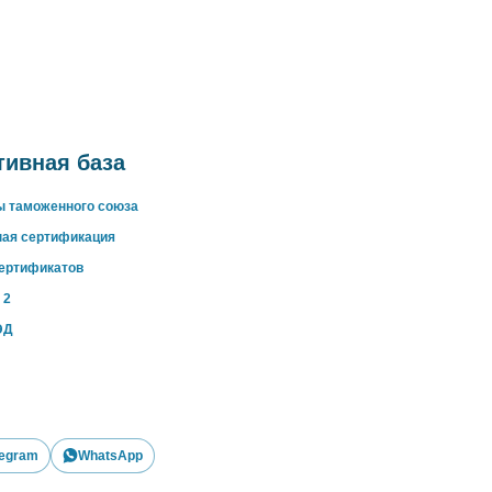
ивная база
ы таможенного союза
ная сертификация
сертификатов
 2
ЭД
legram
WhatsApp