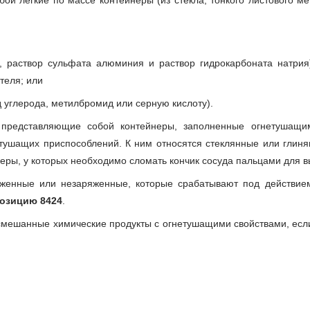
ой легкие по массе контейнеры (из стекла, тонкого листового ме
, раствор сульфата алюминия и раствор гидрокарбоната натрия
теля; или
 углерода, метилбромид или серную кислоту).
,
представляющие собой контейнеры, заполненные огнетушащ
тушащих приспособлений. К ним относятся стеклянные или глиня
еры, у которых необходимо сломать кончик сосуда пальцами для 
яженные или незаряженные, которые срабатывают под действи
озицию 8424
.
смешанные химические продукты с огнетушащими свойствами, есл