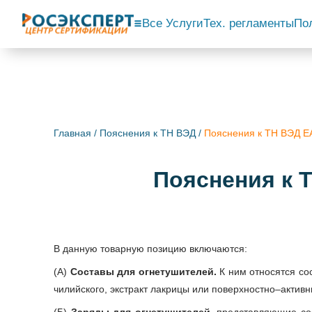
Все Услуги
Тех. регламенты
По
Главная
/
Пояснения к ТН ВЭД
/
Пояснения к ТН ВЭД
Пояснения к
В данную товарную позицию включаются:
(А)
Составы для огнетушителей.
К ним относятся со
чилийского, экстракт лакрицы или поверхностно–актив