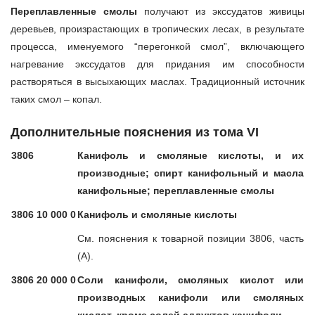
Переплавленные смолы
получают из экссудатов живицы
деревьев, произрастающих в тропических лесах, в результате
процесса, именуемого “перегонкой смол”, включающего
нагревание экссудатов для придания им способности
растворяться в высыхающих маслах. Традиционный источник
таких смол – копал.
Дополнительные пояснения из тома VI
3806
Канифоль и смоляные кислоты, и их
производные; спирт канифольный и масла
канифольные; переплавленные смолы
3806 10 000 0
Канифоль и смоляные кислоты
См. пояснения к товарной позиции 3806, часть
(А).
3806 20 000 0
Соли канифоли, смоляных кислот или
производных канифоли или смоляных