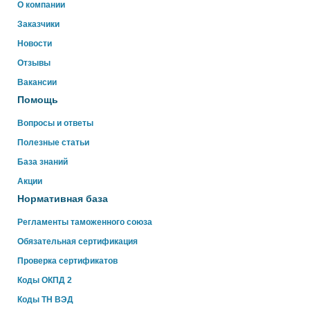
Здравствуйте!
О компании
Свяжитесь с нами через WhatsApp нажав на кнопку
Заказчики
ниже
Новости
Отзывы
WhatsApp
Вакансии
Помощь
Вопросы и ответы
Полезные статьи
База знаний
Акции
Нормативная база
Регламенты таможенного союза
Обязательная сертификация
Проверка сертификатов
Коды ОКПД 2
Коды ТН ВЭД