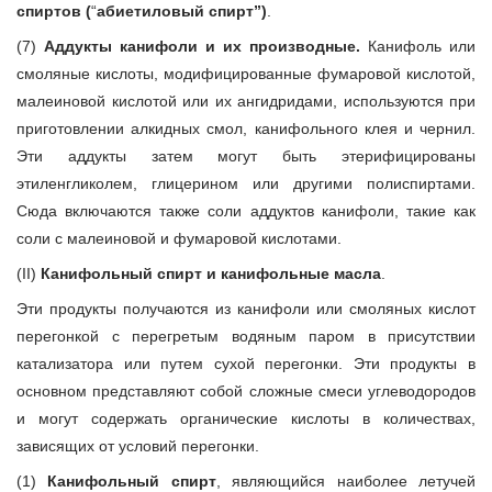
спиртов (
“
абиетиловый спирт”)
.
(7)
Аддукты канифоли и их производные.
Канифоль или
смоляные кислоты, модифицированные фумаровой кислотой,
малеиновой кислотой или их ангидридами, используются при
приготовлении алкидных смол, канифольного клея и чернил.
Эти аддукты затем могут быть этерифицированы
этиленгликолем, глицерином или другими полиспиртами.
Сюда включаются также соли аддуктов канифоли, такие как
соли с малеиновой и фумаровой кислотами.
(II)
Канифольный спирт и канифольные масла
.
Эти продукты получаются из канифоли или смоляных кислот
перегонкой с перегретым водяным паром в присутствии
катализатора или путем сухой перегонки. Эти продукты в
основном представляют собой сложные смеси углеводородов
и могут содержать органические кислоты в количествах,
зависящих от условий перегонки.
(1)
Канифольный спирт
, являющийся наиболее летучей