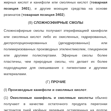
жирных кислот и канифоли или смоляных кислот (
товарная
позиция 3401
), и другие моющие средства на основе
резинатов (
товарная позиция 3402
).
(В)
СЛОЖНОЭФИРНЫЕ СМОЛЫ
Сложноэфирные смолы получают этерификацией канифоли
или смоляных кислот либо их окисленных, гидрированных,
диспропорционированных (дегидрированных) или
полимеризованных производных этиленгликолем, глицерином
или другими полиспиртами. Эфирные смолы более
пластичны, чем природные смолы, что делает их более
подходящими для смешивания с пигментами и другими
материалами.
(Г)
ПРОЧИЕ
(I)
Производные канифоли и смоляных кислот
.
(1)
Окисленные канифоль и смоляные кислоты
обычно
получают в качестве остаточного продукта перегонки
экстрактов пней хвойных деревьев, оставленных на долгое