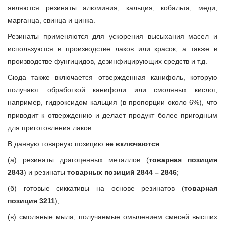
являются резинаты алюминия, кальция, кобальта, меди,
марганца, свинца и цинка.
Резинаты применяются для ускорения высыхания масел и
используются в производстве лаков или красок, а также в
производстве фунгицидов, дезинфицирующих средств и т.д.
Сюда также включается отвержденная канифоль, которую
получают обработкой канифоли или смоляных кислот,
например, гидроксидом кальция (в пропорции около 6%), что
приводит к отверждению и делает продукт более пригодным
для приготовления лаков.
В данную товарную позицию
не включаются
:
(а) резинаты драгоценных металлов (
товарная позиция
2843
) и резинаты
товарных позиций 2844 – 2846
;
(б) готовые сиккативы на основе резинатов (
товарная
позиция 3211
);
(в) смоляные мыла, получаемые омылением смесей высших