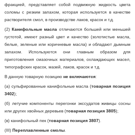
фракцией, представляет собой подвижную жидкость цвета
соломы с резким запахом, которая используется в качестве
растворителя смол, в производстве лаков, красок и т.д.
(2)
Канифольные масла
отличаются большей или меньшей
густотой, имеют разный цвет и качество (золотистые масла,
белые, зеленые или коричневые масла) и обладают дымным
запахом. Используются они главным образом для
приготовления смазочных материалов, охлаждающих масел,
типографских красок, мазей, лаков, красок и т.д.
В данную товарную позицию
не включаются
:
(а) сульфированные канифольные масла (
товарная позиция
3402
);
(б) летучие компоненты перегонки экссудатов живицы сосны
или других хвойных деревьев (
товарная позиция 3805
);
(в) канифольный пек (
товарная позиция 3807
).
(III)
Переплавленные смолы
.