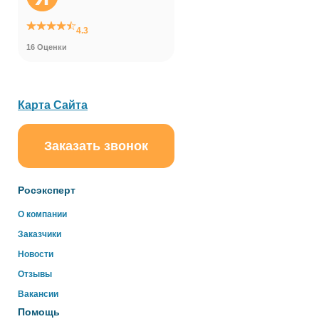
4.3
16 Оценки
Карта Сайта
Заказать звонок
ChatApp
online
Росэксперт
Здравствуйте!
О компании
Свяжитесь с нами через WhatsApp нажав на кнопку
Заказчики
ниже
Новости
Отзывы
WhatsApp
Вакансии
Помощь