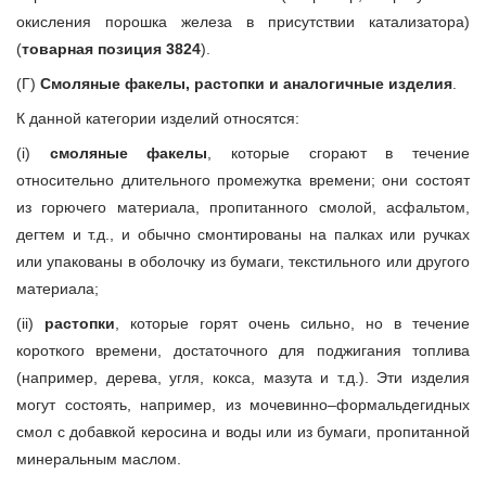
окисления порошка железа в присутствии катализатора)
(
товарная позиция 3824
).
(Г)
Смоляные факелы, растопки и аналогичные изделия
.
К данной категории изделий относятся:
(i)
смоляные факелы
, которые сгорают в течение
относительно длительного промежутка времени; они состоят
из горючего материала, пропитанного смолой, асфальтом,
дегтем и т.д., и обычно смонтированы на палках или ручках
или упакованы в оболочку из бумаги, текстильного или другого
материала;
(ii)
растопки
, которые горят очень сильно, но в течение
короткого времени, достаточного для поджигания топлива
(например, дерева, угля, кокса, мазута и т.д.). Эти изделия
могут состоять, например, из мочевинно–формальдегидных
смол с добавкой керосина и воды или из бумаги, пропитанной
минеральным маслом.