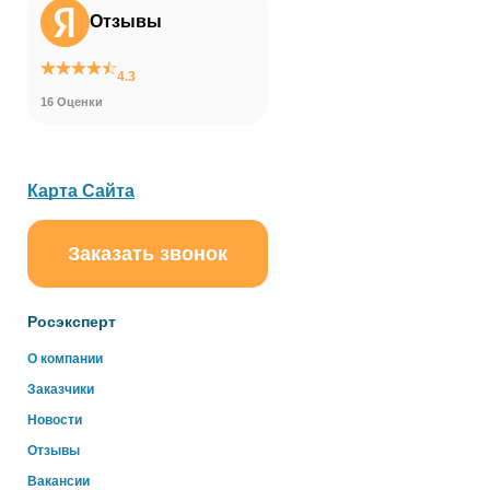
Отзывы
4.3
16 Оценки
Карта Сайта
Заказать звонок
ChatApp
online
Росэксперт
Здравствуйте!
О компании
Свяжитесь с нами через WhatsApp нажав на кнопку
Заказчики
ниже
Новости
Отзывы
WhatsApp
Вакансии