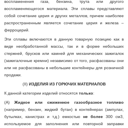
воспламенения газа, бензина, трута или другого
воспламеняющегося материала. Эти сплавы представляют
собой сочетание церия и других металлов, причем наиболее
распространенным является сочетание церия и железа –
ферроцерий.
Эти сплавы включаются в данную товарную позицию как в
виде необработанной массы, так и в форме небольших
стержней, брусков или камней для механических зажигалок
(зажигалочные кремни) независимо от того, расфасованы они
или не расфасованы в небольшие контейнеры для розничной
продажи.
(II)
ИЗДЕЛИЯ ИЗ ГОРЮЧИХ МАТЕРИАЛОВ
К данной категории изделий относятся
только
:
(А)
Жидкое или сжиженное газообразное топливо
(например, бензин, жидкий бутан) в контейнерах (ампулах,
бутылках, канистрах и т.д.) емкостью
не более
300 см3,
используемое для заполнения или повторной заправки