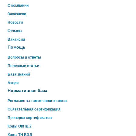
Здравствуйте!
О компании
Свяжитесь с нами через WhatsApp нажав на кнопку
Заказчики
ниже
Новости
Отзывы
WhatsApp
Вакансии
Помощь
Вопросы и ответы
Полезные статьи
База знаний
Акции
Нормативная база
Регламенты таможенного союза
Обязательная сертификация
Проверка сертификатов
Коды ОКПД 2
Коды ТН ВЭД