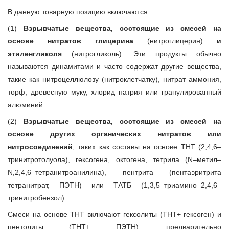
В данную товарную позицию включаются:
(1)
Взрывчатые вещества, состоящие из смесей на
основе нитратов глицерина
(нитроглицерин)
и
этиленгликоля
(нитрогликоль). Эти продукты обычно
называются динамитами и часто содержат другие вещества,
такие как нитроцеллюлозу (нитроклетчатку), нитрат аммония,
торф, древесную муку, хлорид натрия или гранулированный
алюминий.
(2)
Взрывчатые вещества, состоящие из смесей на
основе других органических нитратов или
нитросоединений
, таких как составы на основе ТНТ (2,4,6–
тринитротолуола), гексогена, октогена, тетрила (N–метил–
N,2,4,6–тетранитроанилина), пентрита (пентаэритрита
тетранитрат, ПЭТН) или ТАТБ (1,3,5–триамино–2,4,6–
тринитробензол).
Смеси на основе ТНТ включают гексолиты (ТНТ+ гексоген) и
пентолиты (ТНТ+ ПЭТН), предварительно