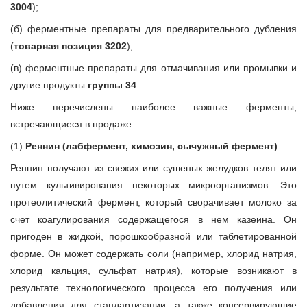
3004
);
(б) ферментные препараты для предварительного дубления
(
товарная позиция 3202
);
(в) ферментные препараты для отмачивания или промывки и
другие продукты
группы 34
.
Ниже перечислены наиболее важные ферменты,
встречающиеся в продаже:
(1)
Реннин (лабфермент, химозин, сычужный фермент)
.
Реннин получают из свежих или сушеных желудков телят или
путем культивирования некоторых микроорганизмов. Это
протеолитический фермент, который сворачивает молоко за
счет коагулирования содержащегося в нем казеина. Он
пригоден в жидкой, порошкообразной или таблетированной
форме. Он может содержать соли (например, хлорид натрия,
хлорид кальция, сульфат натрия), которые возникают в
результате технологического процесса его получения или
добавления для стандартизации, а также консервирующие