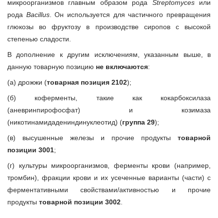
микроорганизмов главным образом рода
Streptomyces
или
рода
Bacillus
. Он используется для частичного превращения
глюкозы во фруктозу в производстве сиропов с высокой
степенью сладости.
В дополнение к другим исключениям, указанным выше, в
данную товарную позицию
не включаются
:
(а) дрожжи (
товарная позиция 2102
);
(б) коферменты, такие как кокарбоксилаза
(аневринпирофосфат) и козимаза
(никотинамидадениндинуклеотид) (
группа 29
);
(в) высушенные железы и прочие продукты
товарной
позиции 3001
;
(г) культуры микроорганизмов, ферменты крови (например,
тромбин), фракции крови и их усеченные варианты (части) с
ферментативными свойствами/активностью и прочие
продукты
товарной позиции 3002
.