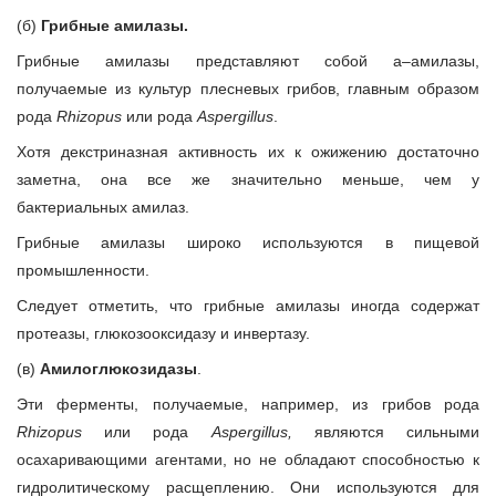
(б)
Грибные амилазы.
Грибные амилазы представляют собой a–амилазы,
получаемые из культур плесневых грибов, главным образом
рода
Rhizopus
или рода
Aspergillus
.
Хотя декстриназная активность их к ожижению достаточно
заметна, она все же значительно меньше, чем у
бактериальных амилаз.
Грибные амилазы широко используются в пищевой
промышленности.
Следует отметить, что грибные амилазы иногда содержат
протеазы, глюкозооксидазу и инвертазу.
(в)
Амилоглюкозидазы
.
Эти ферменты, получаемые, например, из грибов рода
Rhizopus
или рода
Aspergillus,
являются сильными
осахаривающими агентами, но не обладают способностью к
гидролитическому расщеплению. Они используются для