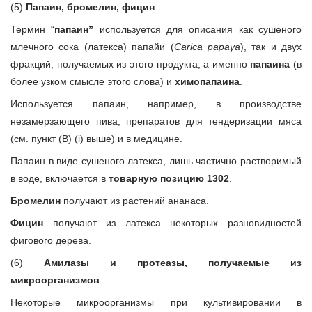
(5)
Папаин, бромелин, фицин
.
Термин “
папаин”
используется для описания как сушеного
млечного сока (латекса) папайи (
Carica papaya
), так и двух
фракций, получаемых из этого продукта, а именно
папаина
(в
более узком смысле этого слова) и
химопапаина
.
Используется папаин, например, в производстве
незамерзающего пива, препаратов для тендеризации мяса
(см. пункт (В) (i) выше) и в медицине.
Папаин в виде сушеного латекса, лишь частично растворимый
в воде, включается в
товарную позицию 1302
.
Бромелин
получают из растений ананаса.
Фицин
получают из латекса некоторых разновидностей
фигового дерева.
(6)
Амилазы и протеазы, получаемые из
микроорганизмов
.
Некоторые микроорганизмы при культивировании в