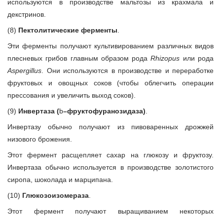
используются в производстве мальтозы из крахмала и
декстринов.
(8)
Пектолитические ферменты
.
Эти ферменты получают культивированием различных видов
плесневых грибов главным образом рода
Rhizopus
или рода
Aspergillus
. Они используются в производстве и переработке
фруктовых и овощных соков (чтобы облегчить операции
прессования и увеличить выход соков).
(9)
Инвертаза (
b
–фруктофуранозидаза)
.
Инвертазу обычно получают из пивоваренных дрожжей
низового брожения.
Этот фермент расщепляет сахар на глюкозу и фруктозу.
Инвертаза обычно используется в производстве золотистого
сиропа, шоколада и марципана.
(10)
Глюкозоизомераза
.
Этот фермент получают выращиванием некоторых