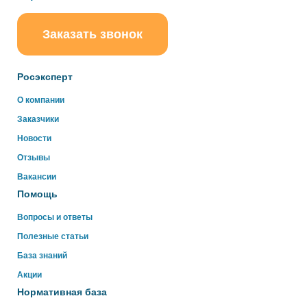
Заказать звонок
ChatApp
online
Росэксперт
Здравствуйте!
О компании
Свяжитесь с нами через WhatsApp нажав на кнопку
Заказчики
ниже
Новости
Отзывы
WhatsApp
Вакансии
Помощь
Вопросы и ответы
Полезные статьи
База знаний
Акции
Нормативная база