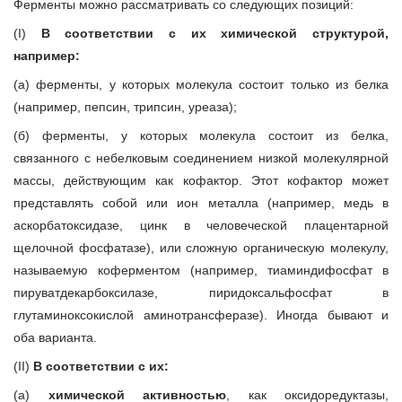
Ферменты можно рассматривать со следующих позиций:
(I)
В соответствии с их химической структурой,
например:
(а) ферменты, у которых молекула состоит только из белка
(например, пепсин, трипсин, уреаза);
(б) ферменты, у которых молекула состоит из белка,
связанного с небелковым соединением низкой молекулярной
массы, действующим как кофактор. Этот кофактор может
представлять собой или ион металла (например, медь в
аскорбатоксидазе, цинк в человеческой плацентарной
щелочной фосфатазе), или сложную органическую молекулу,
называемую коферментом (например, тиаминдифосфат в
пируватдекарбоксилазе, пиридоксальфосфат в
глутаминоксокислой аминотрансферазе). Иногда бывают и
оба варианта.
(II)
В соответствии с их:
(а)
химической активностью
, как оксидоредуктазы,