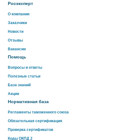
Росэксперт
Здравствуйте!
О компании
Свяжитесь с нами через WhatsApp нажав на кнопку
Заказчики
ниже
Новости
Отзывы
WhatsApp
Вакансии
Помощь
Вопросы и ответы
Полезные статьи
База знаний
Акции
Нормативная база
Регламенты таможенного союза
Обязательная сертификация
Проверка сертификатов
Коды ОКПД 2