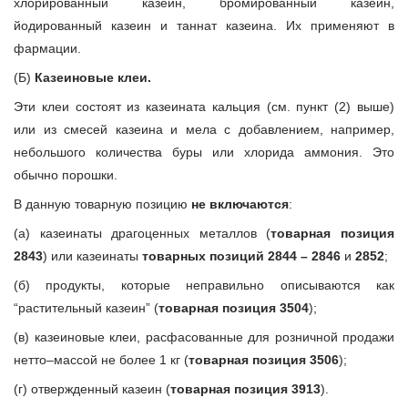
хлорированный казеин, бромированный казеин,
йодированный казеин и таннат казеина. Их применяют в
фармации.
(Б)
Казеиновые клеи.
Эти клеи состоят из казеината кальция (см. пункт (2) выше)
или из смесей казеина и мела с добавлением, например,
небольшого количества буры или хлорида аммония. Это
обычно порошки.
В данную товарную позицию
не включаются
:
(а) казеинаты драгоценных металлов (
товарная позиция
2843
) или казеинаты
товарных позиций 2844 – 2846
и
2852
;
(б) продукты, которые неправильно описываются как
“растительный казеин” (
товарная позиция 3504
);
(в) казеиновые клеи, расфасованные для розничной продажи
нетто–массой не более 1 кг (
товарная позиция 3506
);
(г) отвержденный казеин (
товарная позиция 3913
).