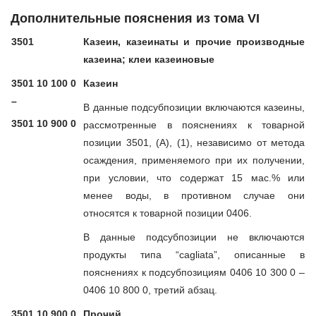
Дополнительные пояснения из тома VI
3501
Казеин, казеинаты и прочие производные
казеина; клеи казеиновые
3501 10 100 0
Казеин
–
В данные подсубпозиции включаются казеины,
3501 10 900 0
рассмотренные в пояснениях к товарной
позиции 3501, (А), (1), независимо от метода
осаждения, применяемого при их получении,
при условии, что содержат 15 мас.% или
менее воды, в противном случае они
относятся к товарной позиции 0406.
В данные подсубпозиции не включаются
продукты типа “cagliata”, описанные в
пояснениях к подсубпозициям 0406 10 300 0 –
0406 10 800 0, третий абзац.
3501 10 900 0
Прочий