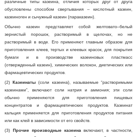
различные типы казеина, отличия которых друг от друга
обусловлены способом свертывания – кислотный казеин,
казеиноген и сычужный казеин (параказеин).
Обычно казеин представляет собой желтовато–белый
зернистый порошок, растворимый в щелочах, но не
растворимый в воде. Его применяют главным образом для
приготовления клеев, тертых и клеевых красок, для покрытия
бумаги и в производстве казеиновых пластмасс
(отвержденный казеин), химических волокон, диетических или
фармацевтических продуктов.
(2)
Казеинаты
(соли казеина), называемые “растворимыми
казеинами”, включают соли натрия и аммония; эти соли
обычно применяются для приготовления пищевых
концентратов и фармацевтических продуктов. Казеинат
кальция применяется для приготовления продуктов питания
или как клей в зависимости от его свойств.
(3)
Прочие производные казеина
включают, в частности,