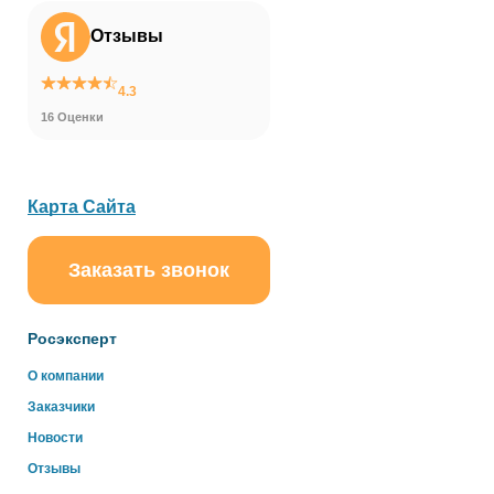
Отзывы
4.3
16 Оценки
Карта Сайта
Заказать звонок
ChatApp
online
Росэксперт
Здравствуйте!
О компании
Свяжитесь с нами через WhatsApp нажав на кнопку
Заказчики
ниже
Новости
Отзывы
WhatsApp