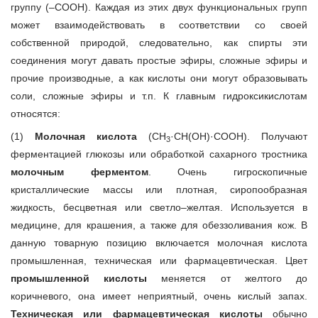
группу (–СООН). Каждая из этих двух функциональных групп
может взаимодействовать в соответствии со своей
собственной природой, следовательно, как спирты эти
соединения могут давать простые эфиры, сложные эфиры и
прочие производные, а как кислоты они могут образовывать
соли, сложные эфиры и т.п. К главным гидроксикислотам
относятся:
(1)
Молочная кислота
(CH
·CH(OH)·COOH). Получают
3
ферментацией глюкозы или обработкой сахарного тростника
молочным ферментом
. Очень гигроскопичные
кристаллические массы или плотная, сиропообразная
жидкость, бесцветная или светло–желтая. Используется в
медицине, для крашения, а также для обеззоливания кож. В
данную товарную позицию включается молочная кислота
промышленная, техническая или фармацевтическая. Цвет
промышленной кислоты
меняется от желтого до
коричневого, она имеет неприятный, очень кислый запах.
Техническая или фармацевтическая кислоты
обычно