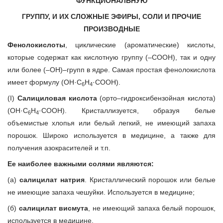
ФУНКЦИОНАЛЬНУЮ
ГРУППУ, И ИХ СЛОЖНЫЕ ЭФИРЫ, СОЛИ И ПРОЧИЕ
ПРОИЗВОДНЫЕ
Фенолокислоты
, циклические (ароматические) кислоты,
которые содержат как кислотную группу (–СООН), так и одну
или более (–ОН)–групп в ядре. Самая простая фенолокислота
имеет формулу (ОН·С
Н
·СООН).
6
4
(I)
Салициловая кислота
(орто–гидроксибензойная кислота)
(ОН·С
Н
·СООН). Кристаллизуется, образуя белые
6
4
объемистые хлопья или белый легкий, не имеющий запаха
порошок. Широко используется в медицине, а также для
получения азокрасителей и т.п.
Ее наиболее важными солями являются:
(а)
салицилат натрия
. Кристаллический порошок или белые
не имеющие запаха чешуйки. Используется в медицине;
(б)
салицилат висмута
, не имеющий запаха белый порошок,
используется в медицине.