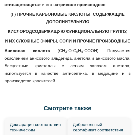
этилацетоацетат
и его
натриевое производное
.
(Г)
ПРОЧИЕ КАРБОНОВЫЕ КИСЛОТЫ, СОДЕРЖАЩИЕ
ДОПОЛНИТЕЛЬНУЮ
КИСЛОРОДСОДЕРЖАЩУЮ ФУНКЦИОНАЛЬНУЮ ГРУППУ,
И ИХ СЛОЖНЫЕ ЭФИРЫ, СОЛИ И ПРОЧИЕ ПРОИЗВОДНЫЕ
Анисовая кислота
(СН
·О·С
Н
·СООН). Получается
3
6
4
окислением анисового альдегида, анетола и анисового масла.
Бесцветные кристаллы с легким запахом анетола;
используется в качестве антисептика, в медицине и в
производстве красителей.
Смотрите также
Декларация соответствия
Добровольный
техническим
сертификат соответствия