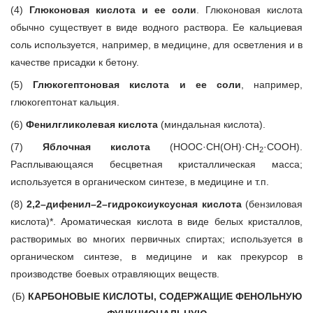
(4)
Глюконовая кислота и ее соли
. Глюконовая кислота
обычно существует в виде водного раствора. Ее кальциевая
соль используется, например, в медицине, для осветления и в
качестве присадки к бетону.
(5)
Глюкогептоновая кислота и ее соли
, например,
глюкогептонат кальция.
(6)
Фенилгликолевая кислота
(миндальная кислота).
(7)
Яблочная кислота
(HOOC·CH(OH)·CH
·COOH).
2
Расплывающаяся бесцветная кристаллическая масса;
используется в органическом синтезе, в медицине и т.п.
(8)
2,2–дифенил–2–гидроксиуксусная кислота
(бензиловая
кислота)*. Ароматическая кислота в виде белых кристаллов,
растворимых во многих первичных спиртах; используется в
органическом синтезе, в медицине и как прекурсор в
производстве боевых отравляющих веществ.
(Б)
КАРБОНОВЫЕ КИСЛОТЫ, СОДЕРЖАЩИЕ ФЕНОЛЬНУЮ