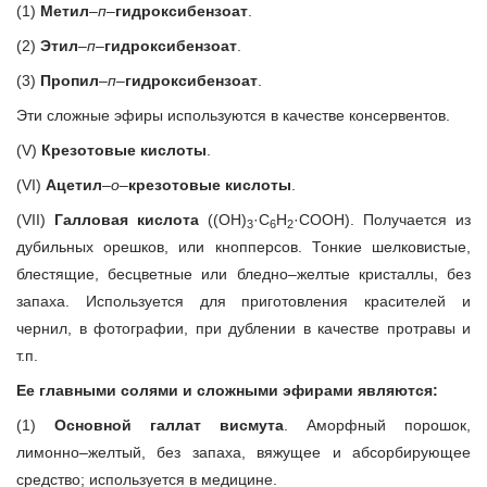
(1)
Метил
–
п
–
гидроксибензоат
.
(2)
Этил
–
п
–
гидроксибензоат
.
(3)
Пропил
–
п
–
гидроксибензоат
.
Эти сложные эфиры используются в качестве консервентов.
(V)
Крезотовые кислоты
.
(VI)
Ацетил
–
o
–
крезотовые кислоты
.
(VII)
Галловая кислота
((OH)
·C
H
·COOH). Получается из
3
6
2
дубильных орешков, или кнопперсов. Тонкие шелковистые,
блестящие, бесцветные или бледно–желтые кристаллы, без
запаха. Используется для приготовления красителей и
чернил, в фотографии, при дублении в качестве протравы и
т.п.
Ее главными солями и сложными эфирами являются:
(1)
Основной галлат висмута
. Аморфный порошок,
лимонно–желтый, без запаха, вяжущее и абсорбирующее
средство; используется в медицине.