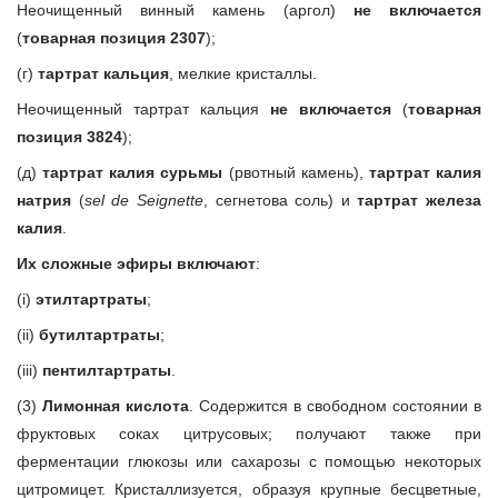
Неочищенный винный камень (аргол)
не включается
(
товарная позиция 2307
);
(г)
тартрат кальция
, мелкие кристаллы.
Неочищенный тартрат кальция
не включается
(
товарная
позиция 3824
);
(д)
тартрат калия сурьмы
(рвотный камень),
тартрат калия
натрия
(
sel de Seignette
, сегнетова соль) и
тартрат железа
калия
.
Их сложные эфиры включают
:
(i)
этилтартраты
;
(ii)
бутилтартраты
;
(iii)
пентилтартраты
.
(3)
Лимонная кислота
. Содержится в свободном состоянии в
фруктовых соках цитрусовых; получают также при
ферментации глюкозы или сахарозы с помощью некоторых
цитромицет. Кристаллизуется, образуя крупные бесцветные,