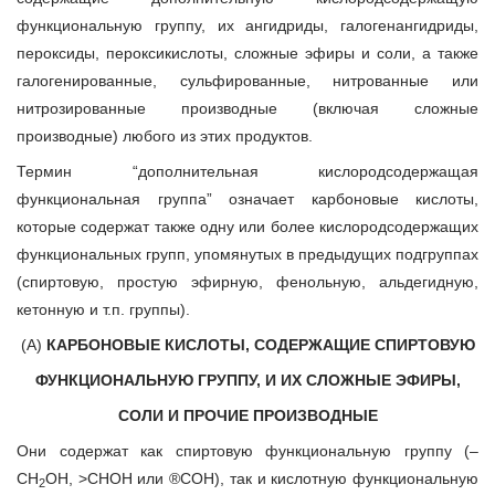
функциональную группу, их ангидриды, галогенангидриды,
пероксиды, пероксикислоты, сложные эфиры и соли, а также
галогенированные, сульфированные, нитрованные или
нитрозированные производные (включая сложные
производные) любого из этих продуктов.
Термин “дополнительная кислородсодержащая
функциональная группа” означает карбоновые кислоты,
которые содержат также одну или более кислородсодержащих
функциональных групп, упомянутых в предыдущих подгруппах
(спиртовую, простую эфирную, фенольную, альдегидную,
кетонную и т.п. группы).
(А)
КАРБОНОВЫЕ КИСЛОТЫ, СОДЕРЖАЩИЕ СПИРТОВУЮ
ФУНКЦИОНАЛЬНУЮ ГРУППУ, И ИХ СЛОЖНЫЕ ЭФИРЫ,
СОЛИ И ПРОЧИЕ ПРОИЗВОДНЫЕ
Они содержат как спиртовую функциональную группу (–
CH
OH, >CHOH или ®COH), так и кислотную функциональную
2