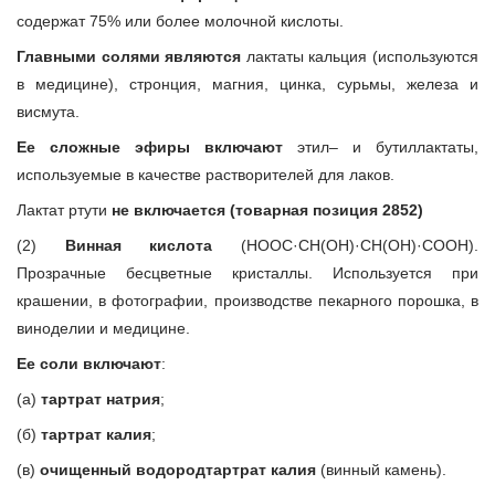
содержат 75% или более молочной кислоты.
Главными солями являются
лактаты кальция (используются
в медицине), стронция, магния, цинка, сурьмы, железа и
висмута.
Ее сложные эфиры включают
этил– и бутиллактаты,
используемые в качестве растворителей для лаков.
Лактат ртути
не включается (товарная позиция 2852)
(2)
Винная кислота
(HOOC·CH(ОН)·CH(OH)·COOH).
Прозрачные бесцветные кристаллы. Используется при
крашении, в фотографии, производстве пекарного порошка, в
виноделии и медицине.
Ее соли включают
:
(а)
тартрат натрия
;
(б)
тартрат калия
;
(в)
очищенный водородтартрат калия
(винный камень).