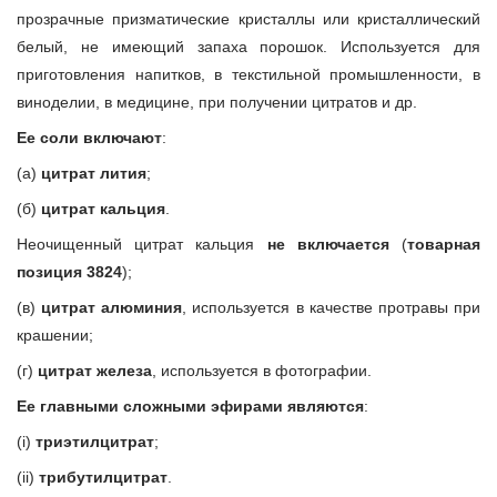
прозрачные призматические кристаллы или кристаллический
белый, не имеющий запаха порошок. Используется для
приготовления напитков, в текстильной промышленности, в
виноделии, в медицине, при получении цитратов и др.
Ее соли включают
:
(а)
цитрат лития
;
(б)
цитрат кальция
.
Неочищенный цитрат кальция
не включается
(
товарная
позиция 3824
);
(в)
цитрат алюминия
, используется в качестве протравы при
крашении;
(г)
цитрат железа
, используется в фотографии.
Ее главными сложными эфирами являются
:
(i)
триэтилцитрат
;
(ii)
трибутилцитрат
.