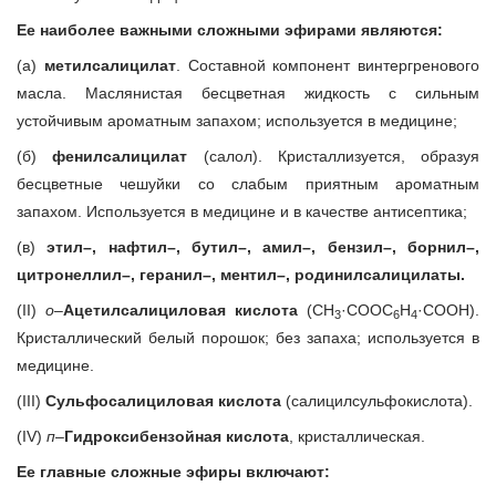
Ее наиболее важными сложными эфирами являются:
(а)
метилсалицилат
. Составной компонент винтергренового
масла. Маслянистая бесцветная жидкость с сильным
устойчивым ароматным запахом; используется в медицине;
(б)
фенилсалицилат
(салол). Кристаллизуется, образуя
бесцветные чешуйки со слабым приятным ароматным
запахом. Используется в медицине и в качестве антисептика;
(в)
этил–, нафтил–, бутил–, амил–, бензил–, борнил–,
цитронеллил–, геранил–, ментил–, родинилсалицилаты.
(II)
o
–
Ацетилсалициловая кислота
(СН
·СООС
Н
·СООН).
3
6
4
Кристаллический белый порошок; без запаха; используется в
медицине.
(III)
Сульфосалициловая кислота
(салицилсульфокислота).
(IV)
п
–
Гидроксибензойная кислота
, кристаллическая.
Ее главные сложные эфиры включают: