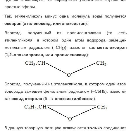
простые эфиры.
Так, этиленгликоль минус одна молекула воды получается
оксиран
(
этиленоксид, или эпоксиэтан
):
Эпоксид, полученный из пропиленгликоля (то есть
этиленгликоля, в котором один атом водорода замещен
метильным радикалом (–CH
)), известен как
метилоксиран
3
(
1,2–эпоксипропан, или пропиленоксид
):
Эпоксид, полученный из этиленгликоля, в котором один атом
водорода замещен фенильным радикалом (–C6H5), известен
как
оксид стирола
(б– в–
эпоксиэтилбензол
):
В данную товарную позицию включаются
только
соединения