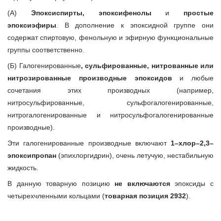
(А)
Эпоксиспирты, эпоксифенолы
и
простые
эпоксиэфиры
. В дополнение к эпоксидной группе они
содержат спиртовую, фенольную и эфирную функциональные
группы соответственно.
(Б) Галогенированные
, сульфированные, нитрованные или
нитрозированные производные эпоксидов
и любые
сочетания этих производных (например,
нитросульфированные, сульфогалогенированные,
нитрогалогенированные и нитросульфогалогенированные
производные).
Эти галогенированные производные включают
1–хлор–2,3–
эпоксипропан
(эпихлоргидрин), очень летучую, нестабильную
жидкость.
В данную товарную позицию
не включаются
эпоксиды с
четырехчленными кольцами (
товарная позиция 2932
).