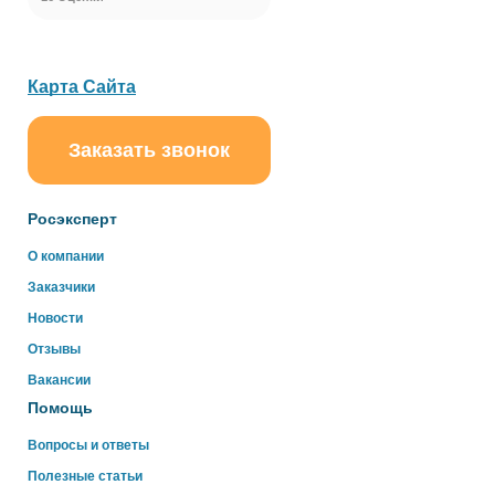
Карта Сайта
Заказать звонок
ChatApp
online
Росэксперт
Здравствуйте!
О компании
Свяжитесь с нами через WhatsApp нажав на кнопку
Заказчики
ниже
Новости
Отзывы
WhatsApp
Вакансии
Помощь
Вопросы и ответы
Полезные статьи