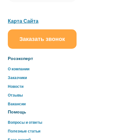
Карта Сайта
Заказать звонок
ChatApp
online
Росэксперт
Здравствуйте!
О компании
Свяжитесь с нами через WhatsApp нажав на кнопку
Заказчики
ниже
Новости
Отзывы
WhatsApp
Вакансии
Помощь
Вопросы и ответы
Полезные статьи