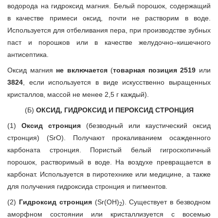
водорода на гидроксид магния. Белый порошок, содержащий
в качестве примеси оксид, почти не растворим в воде.
Используется для отбеливания пера, при производстве зубных
паст и порошков или в качестве желудочно–кишечного
антисептика.
Оксид магния
не включается
(
товарная позиция 2519
или
3824
, если используется в виде искусственно выращенных
кристаллов, массой не менее 2,5 г каждый).
(Б)
ОКСИД, ГИДРОКСИД И ПЕРОКСИД СТРОНЦИЯ
(1)
Оксид стронция
(безводный или каустический оксид
стронция) (SrO). Получают прокаливанием осажденного
карбоната стронция. Пористый белый гигроскопичный
порошок, растворимый в воде. На воздухе превращается в
карбонат. Используется в пиротехнике или медицине, а также
для получения гидроксида стронция и пигментов.
(2)
Гидроксид стронция
(Sr(OH)
). Существует в безводном
2
аморфном состоянии или кристаллизуется с восемью