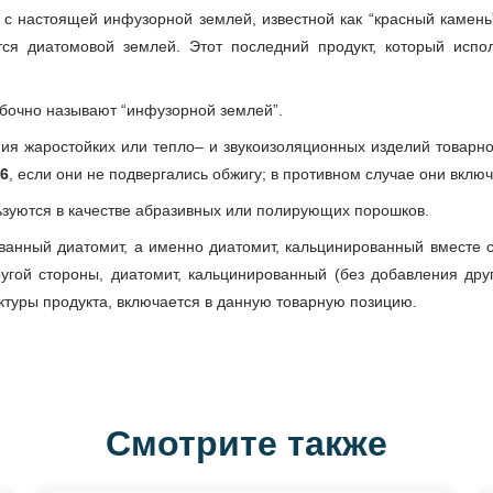
с настоящей инфузорной землей, известной как “красный камень”,
ся диатомовой землей. Этот последний продукт, который исполь
бочно называют “инфузорной землей”.
ния жаростойких или тепло– и звукоизоляционных изделий товарн
6
, если они не подвергались обжигу; в противном случае они вклю
ьзуются в качестве абразивных или полирующих порошков.
ванный диатомит, а именно диатомит, кальцинированный вместе 
ругой стороны, диатомит, кальцинированный (без добавления дру
уктуры продукта, включается в данную товарную позицию.
Смотрите также