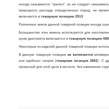
иногда называются “трепел”, их не следует смешивать 
природного распада определенных пород, не являет
включается в
товарную позицию 2513
.
Различные земли данной товарной позиции иногда оши
Большинство этих земель используется для изготовле
куски диатомита включаются в
товарную позицию 680
Некоторые из изделий данной товарной позиции испол
В данную товарную позицию
не включается
активиро
или карбонат натрия (
товарная позиция 3802
). С д
промытый для этой цели в кислоте, без изменения стр