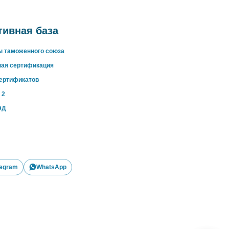
ивная база
ы таможенного союза
ная сертификация
сертификатов
 2
ЭД
legram
WhatsApp