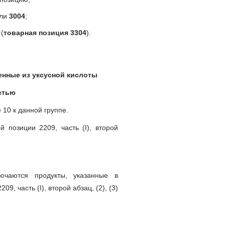
ли
3004
;
 (
товарная позиция 3304
).
ченные из уксусной кислоты
стью
10 к данной группе.
й позиции 2209, часть (I), второй
ючаются продукты, указанные в
9, часть (I), второй абзац, (2), (3)