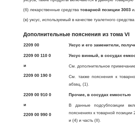
(б) лекарственные средства
товарной позиции 3003
и
(в) уксус, используемый в качестве туалетного средства
Дополнительные пояснения из тома VI
2209 00
Уксус и его заменители, полу
2209 00 110 0
Уксус винный, в сосудах емко
и
См. дополнительное примечание 
2209 00 190 0
См. также пояснения к товарно
абзац, (1).
2209 00 910 0
Прочие, в сосудах емкостью
и
В данные подсубпозиции вкл
пояснениях к товарной позиции 220
2209 00 990 0
и (4) и часть (II).