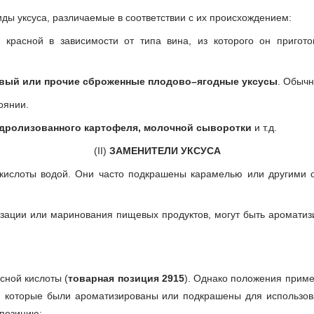
ы уксуса, различаемые в соответствии с их происхождением:
 красной в зависимости от типа вина, из которого он пригото
евый или прочие сброженные плодово–ягодные уксусы
. Обычн
оянии.
гидролизованного картофеля, молочной сыворотки
и т.д.
(II)
ЗАМЕНИТЕЛИ УКСУСА
кислоты водой. Они часто подкрашены карамелью или другими о
изации или маринования пищевых продуктов, могут быть ароматиз
сной кислоты (
товарная позиция 2915
). Однако положения примеч
, которые были ароматизированы или подкрашены для использов
 позицию;