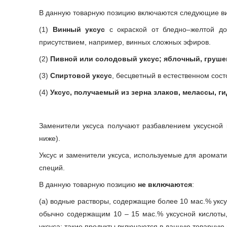
В данную товарную позицию включаются следующие вид
(1)
Винный уксус
с окраской от бледно–желтой до
присутствием, например, винных сложных эфиров.
(2)
Пивной или солодовый уксус; яблочный, груш
(3)
Спиртовой уксус
, бесцветный в естественном сост
(4)
Уксус, получаемый из зерна злаков, мелассы, 
Заменители уксуса получают разбавлением уксусной 
ниже).
Уксус и заменители уксуса, используемые для аромат
специй.
В данную товарную позицию
не включаются
:
(а) водные растворы, содержащие более 10 мас.% уксу
обычно содержащим 10 – 15 мас.% уксусной кислоты
уксуса; такие продукты включаются в данную товарную