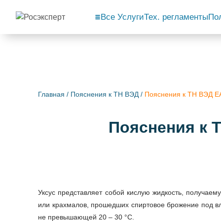
Все Услуги
Тех. регламенты
По
Главная
/
Пояснения к ТН ВЭД
/
Пояснения к ТН ВЭД
Пояснения к
Уксус представляет собой кислую жидкость, получаем
или крахмалов, прошедших спиртовое брожение под в
не превышающей 20 – 30 °C.