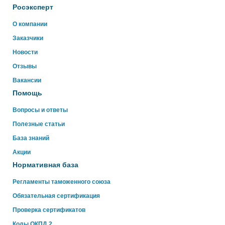
Росэксперт
Здравствуйте!
О компании
Свяжитесь с нами через WhatsApp нажав на кнопку
Заказчики
ниже
Новости
Отзывы
WhatsApp
Вакансии
Помощь
Вопросы и ответы
Полезные статьи
База знаний
Акции
Нормативная база
Регламенты таможенного союза
Обязательная сертификация
Проверка сертификатов
Коды ОКПД 2