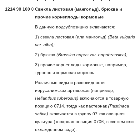
1214 90 100 0
Свекла листовая (мангольд), брюква и
прочие корнеплоды кормовые
В данную подсубпозицию включаются:
1) свекла листовая (или мангольд)
(Beta vulgaris
var. alba);
2) брюква
(Brassica napus var. napobrassica);
3) прочие корнеплоды кормовые, например,
турнепс и кормовая морковь.
Различные виды и разновидности
иерусалимских артишоков (например,
Helianthus tuberosus)
включаются в товарную
позицию 0714, тогда как пастернак
(Pastinaca
sativa)
включается в группу 07 как овощная
культура (товарная позиция 0706, в свежем или
охлажденном виде).