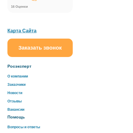
16 Оценки
Карта Сайта
Заказать звонок
ChatApp
online
Росэксперт
Здравствуйте!
О компании
Свяжитесь с нами через WhatsApp нажав на кнопку
Заказчики
ниже
Новости
Отзывы
WhatsApp
Вакансии
Помощь
Вопросы и ответы