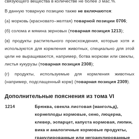
связующего вещества в количестве не более 3 мас.%.
В данную товарную позицию также
не включаются
:
(а) морковь (красновато–желтая)
товарной позиции 0706
;
(б) солома и мякина зерновых (
товарная позиция 1213
);
(в) продукты растительного происхождения, которые хотя и
используются для кормления животных, специально для этой
цели не выращиваются, например, ботва моркови или свеклы,
листья кукурузы (
товарная позиция 2308
);
(г) продукты, используемые для кормления животных
(например, подслащенный корм) (
товарная позиция 2309
).
Дополнительные пояснения из тома VI
1214
Брюква, свекла листовая (мангольд),
корнеплоды кормовые, сено, люцерна,
клевер, эспарцет, капуста кормовая, люпин,
вика и аналогичные кормовые продукты,
гранулированные или негранулированные