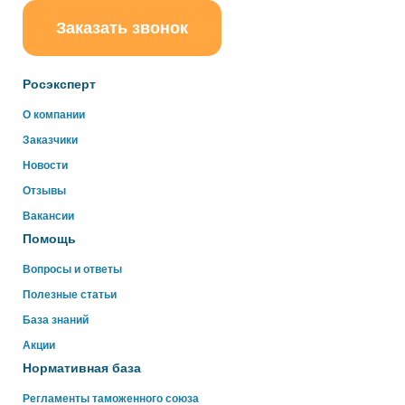
Заказать звонок
ChatApp
online
Росэксперт
Здравствуйте!
О компании
Свяжитесь с нами через WhatsApp нажав на кнопку
Заказчики
ниже
Новости
Отзывы
WhatsApp
Вакансии
Помощь
Вопросы и ответы
Полезные статьи
База знаний
Акции
Нормативная база
Регламенты таможенного союза