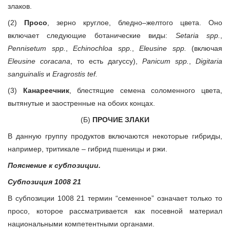
злаков.
(2)
Просо
, зерно круглое, бледно–желтого цвета. Оно
включает следующие ботанические виды:
Setaria spp.
,
Pennisetum spp.
,
Echinochloa spp.
,
Eleusine spp.
(включая
Eleusine coracana
, то есть дагуссу),
Panicum spp.
,
Digitaria
sanguinalis
и
Eragrostis tef.
(3)
Канареечник
, блестящие семена соломенного цвета,
вытянутые и заостренные на обоих концах.
(Б)
ПРОЧИЕ ЗЛАКИ
В данную группу продуктов включаются некоторые гибриды,
например, тритикале – гибрид пшеницы и ржи.
Пояснение к субпозиции.
Субпозиция 1008 21
В субпозиции 1008 21 термин “семенное” означает только то
просо, которое рассматривается как посевной материал
национальными компетентными органами.