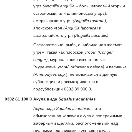
угря
(Anguilla anguilla –
большеголовый угорь и
остроносый, или длинноносый угорь),
американского угря
(Anguilla rostrata)
,
японского угря
(Anguilla japonica)
и
австралийского угря
(Anguilla australis)
.
Следовательно, рыба, ошибочно называемая
угрем, такая как “морской угорь”
(Conger
conger)
, мурена, также известная как
“муреновый угорь”
(Muraena helena)
и песчанка
(Ammodytes spp.
), не включается в данную
субпозицию и рассматривается в
подсубпозиции 0302 89 900 0.
0302 81 100 0
Акула вида
Squalus acanthias
Акула вида
Squalus acanthias
– это
обыкновенная колючая акула с поперечными
жаберными щелями, расположенными над
грудными плавниками; туловище акулы