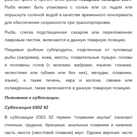
Рыба может быть упакована с солью или со льдом или
опрыснута соленой водой в качестве временного консерванта
для обеспечения сохранности при транспортировке.
Рыба, слегка подслащенная сахаром или переложенная
лавровым листом, включается в данную товарную позицию.
Пищевые рыбные субпродукты, отделенные от туловища
рыбы (например, кожа, хвосты, плавательные пузыри, головы
и половины голов (с мозгами, жабрами, языком, глазами,
челюстями или губами или без них), желудки, плавники,
языки), а также печень, икра и молоки, свежие или
охлажденные, также включаются в данную товарную позицию.
Пояснение к субпозиции.
Субпозиция 0302 92
В субпозиции 0302 92 термин “плавники акульи” означает
спинные, грудные, брюшные, анальные плавники и нижнюю
часть хвоста (хвостовой плавник) акул. Однако верхние части