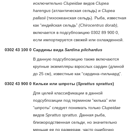
исключительно
Clupeidae
видов
Clupea
harengus
(атлантическая сельдь) и
Clupea
pallasii
(тихоокеанская сельдь). Рыба, известная
как “индийская сельдь”
(Chirocentrus dorab),
включается в подсубпозицию 0302 89 900 0,
если импортируется свежей или охлажденной.
0302 43 100 0
Сардины вида
Sardina pilchardus
В данную подсубпозицию также включаются
крупные экземпляры взрослых сардин (длиной
до 25 см), известные как “сардина–пильчард”.
0302 43 900 0
Кильки или шпроты (
Sprattus sprattus
)
Для целей классификации в данной
подсубпозиции под термином “килька” или
“шпроты” следует понимать только
Clupeidae
видов
Sprattus sprattus
. Данная рыба,
близкородственная сельди, но значительно
меньше ее по размерам, часто ошибочно