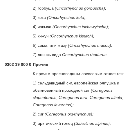
2) горбуша
(Oncorhynchus gorbuscha);
3) кета
(Oncorhynchus keta);
4) чавыча
(Oncorhynchus tschawytscha);
5) кижуч
(Oncorhynchus kisutch);
6) сима, или мазу
(Oncorhynchus masou);
7) лосось вида
Oncorhynchus rhodurus
.
0302 19 000 0
Прочие
К прочим пресноводным лососевым относятся:
1) сельдевидный сиг, европейская ряпушка и
обыкновенный проходной сиг
(Coregonus
clupeaformis
,
Coregonus fera
,
Coregonus albula
,
Coregonus lavaretus);
2) сиг
(Coregonus oxyrhynchus);
3) арктический голец
(Salvelinus alpinus)
,