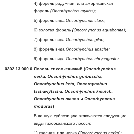
4) форель радужная, или американская
форель
(Oncorhynchus mykiss);
5) форель вида
Oncorhynchus clarki;
6) золотая форель
(Oncorhynchus aguabonita);
7) форель вида
Oncorhynchus gilae;
8) форель вида
Oncorhynchus apache;
9) форель вида
Oncorhynchus chrysogaster
.
0302 13 000 0
Лосось тихоокеанский (
Oncorhynchus
nerka, Oncorhynchus gorbuscha,
Oncorhynchus keta, Oncorhynchus
tschawytscha, Oncorhynchus kisutch,
Oncorhynchus masou
и
Oncorhynchus
rhodurus
)
В данную субпозицию включаются следующие
виды тихоокеанского лосося:
1) красная, или нерка
(Oncorhynchus nerka);