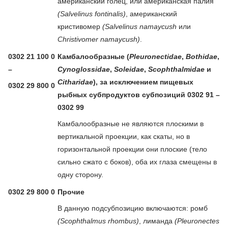
американский голец, или американская палия
(Salvelinus fontinalis)
, американский
кристивомер
(Salvelinus namaycush
или
Christivomer namaycush)
.
0302 21 100 0
Камбалообразные (
Pleuronectidae
,
Bothidae
,
–
Cynoglossidae
,
Soleidae
,
Scophthalmidae
и
Citharidae
), за исключением пищевых
0302 29 800 0
рыбных субпродуктов субпозиций 0302 91 –
0302 99
Камбалообразные не являются плоскими в
вертикальной проекции, как скаты, но в
горизонтальной проекции они плоские (тело
сильно сжато с боков), оба их глаза смещены в
одну сторону.
0302 29 800 0
Прочие
В данную подсубпозицию включаются: ромб
(Scophthalmus rhombus)
, лиманда
(Pleuronectes