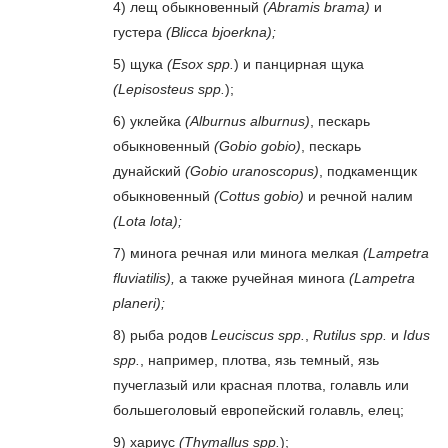
4) лещ обыкновенный
(Abramis brama)
и
густера
(Blicca bjoerkna);
5) щука
(Esox spp.
) и панцирная щука
(Lepisosteus spp.
);
6) уклейка
(Alburnus alburnus)
, пескарь
обыкновенный
(Gobio gobio)
, пескарь
дунайский
(Gobio uranoscopus)
, подкаменщик
обыкновенный
(Cottus gobio)
и речной налим
(Lota lota);
7) минога речная или минога мелкая
(Lampetra
fluviatilis),
а также ручейная минога
(Lampetra
planeri);
8) рыба родов
Leuciscus spp.
,
Rutilus spp.
и
Idus
spp.
, например, плотва, язь темный, язь
пучеглазый или красная плотва, голавль или
большеголовый европейский голавль, елец;
9) хариус
(Thymallus spp.
);