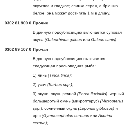
округлое и гладкое; спинка серая, а брюшко
белое; она может достигать 1 м в длину.
0302 81 900 0
Прочие
В данную подсубпозицию включается суповая
акула
(Galeorhinus galeus
или
Galeus canis)
.
0302 89 107 0
Прочая
В данную подсубпозицию включается
следующая пресноводная рыба:
1) линь
(Tinca tinca);
2) усач
(Barbus spp.);
3) окуни: окунь речной
(Perca fluviatilis)
, черный
большеротый окунь (микроптерус)
(Micropterus
spp.
), солнечный окунь
(Lepomis gibbosus)
и
ерш
(Gymnocephalus cernuus
или
Acerina
cernua);