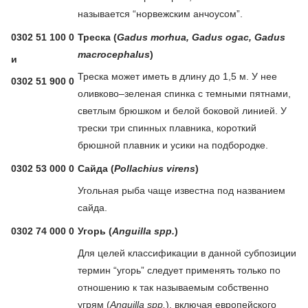
называется “норвежским анчоусом”.
0302 51 100 0
Треска (
Gadus morhua, Gadus ogac, Gadus
macrocephalus
)
и
Треска может иметь в длину до 1,5 м. У нее
0302 51 900 0
оливково–зеленая спинка с темными пятнами,
светлым брюшком и белой боковой линией. У
трески три спинных плавника, короткий
брюшной плавник и усики на подбородке.
0302 53 000 0
Сайда (
Pollachius virens
)
Угольная рыба чаще известна под названием
сайда.
0302 74 000 0
Угорь (
Anguilla spp.
)
Для целей классификации в данной субпозиции
термин “угорь” следует применять только по
отношению к так называемым собственно
угрям (
Anguilla spp.
), включая европейского