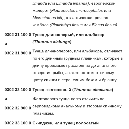
limanda
или
Limanda limanda)
, европейский
малорот
(Pleuronectes microcephalus
или
Microstomus kitt)
, атлантическая речная
камбала
(Platichthys flesus
или
Flesus flesus)
.
0302 31 100 0
Тунец длинноперый, или альбакор
(Thunnus alalunga)
и
Тунца длинноперого, или альбакора, отличают
0302 31 900 0
по его длинным грудным плавникам, которые в
длину превышают расстояние до анального
отверстия рыбы, а также по темно–синему
цвету спинки и серо–синим бокам и брюшку.
0302 32 100 0
Тунец желтоперый (
Thunnus albacares
)
и
Желтоперого тунца легко отличить по
серповидному анальному и второму спинному
0302 32 900 0
плавникам.
0302 33 100 0
Скипджек, или тунец полосатый