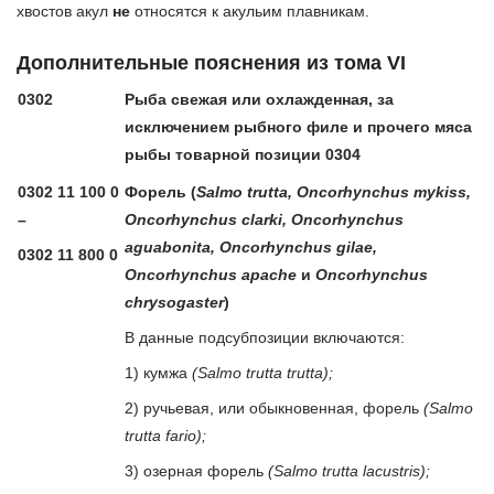
хвостов акул
не
относятся к акульим плавникам.
Дополнительные пояснения из тома VI
0302
Рыба свежая или охлажденная, за
исключением рыбного филе и прочего мяса
рыбы товарной позиции 0304
0302 11 100 0
Форель (
Salmo trutta, Oncorhynchus mykiss,
–
Oncorhynchus clarki, Oncorhynchus
aguabonita, Oncorhynchus gilae,
0302 11 800 0
Oncorhynchus apache
и
Oncorhynchus
chrysogaster
)
В данные подсубпозиции включаются:
1) кумжа
(Salmo trutta trutta);
2) ручьевая, или обыкновенная, форель
(Salmo
trutta fario);
3) озерная форель
(Salmo trutta lacustris);