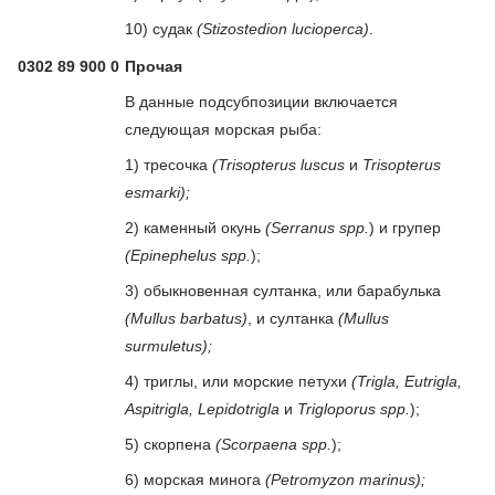
10) судак
(Stizostedion lucioperca)
.
0302 89 900 0
Прочая
В данные подсубпозиции включается
следующая морская рыба:
1) тресочка
(Trisopterus luscus
и
Trisopterus
esmarki);
2) каменный окунь
(Serranus spp.
) и групер
(Epinephelus spp.
);
3) обыкновенная султанка, или барабулька
(Mullus barbatus)
, и султанка
(Mullus
surmuletus);
4) триглы, или морские петухи
(Trigla, Eutrigla,
Aspitrigla, Lepidotrigla
и
Trigloporus spp.
);
5) скорпена
(Scorpaena spp.
);
6) морская минога
(Petromyzon marinus);