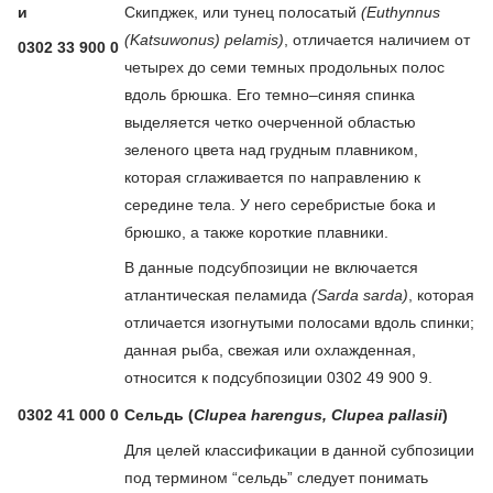
и
Скипджек, или тунец полосатый
(Euthynnus
(Katsuwonus) pelamis)
, отличается наличием от
0302 33 900 0
четырех до семи темных продольных полос
вдоль брюшка. Его темно–синяя спинка
выделяется четко очерченной областью
зеленого цвета над грудным плавником,
которая сглаживается по направлению к
середине тела. У него серебристые бока и
брюшко, а также короткие плавники.
В данные подсубпозиции не включается
атлантическая пеламида
(Sarda sarda)
, которая
отличается изогнутыми полосами вдоль спинки;
данная рыба, свежая или охлажденная,
относится к подсубпозиции 0302 49 900 9.
0302 41 000 0
Сельдь (
Clupea harengus, Clupea pallasii
)
Для целей классификации в данной субпозиции
под термином “сельдь” следует понимать