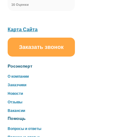
16 Оценки
Карта Сайта
Заказать звонок
ChatApp
online
Росэксперт
О компании
Здравствуйте!
Заказчики
Свяжитесь с нами через WhatsApp нажав на кнопку
ниже
Новости
Отзывы
WhatsApp
Вакансии
Помощь
Вопросы и ответы