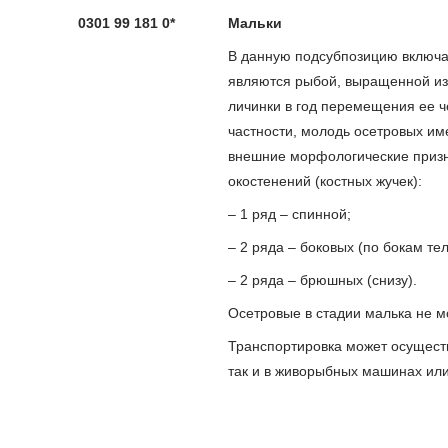
0301 99 181 0*
Мальки
В данную подсубпозицию включа
являются рыбой, выращенной из
личинки в год перемещения ее ч
частности, молодь осетровых им
внешние морфологические призн
окостенений (костных жучек):
– 1 ряд – спинной;
– 2 ряда – боковых (по бокам тел
– 2 ряда – брюшных (снизу).
Осетровые в стадии малька не мо
Транспортировка может осуществл
так и в живорыбных машинах или