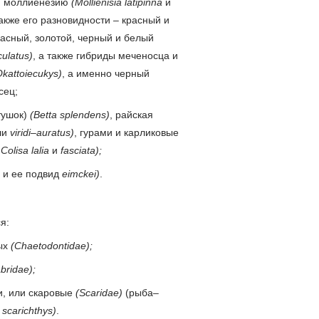
ую моллиенезию
(Mollienisia latipinna
и
акже его разновидности – красный и
расный, золотой, черный и белый
culatus)
, а также гибриды меченосца и
kattoiecukys)
, а именно черный
сец;
тушок)
(Betta splendens)
, райская
ли
viridi–auratus)
, гурами и карликовые
 Colisa lalia
и
fasciata);
e
и ее подвид
eimckei)
.
я:
ых
(Chaetodontidae);
bridae);
и, или скаровые
(Scaridae)
(рыба–
и
scarichthys)
.