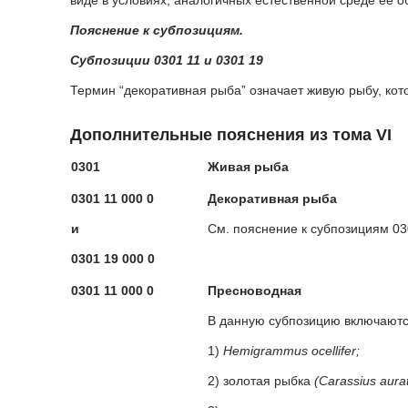
виде в условиях, аналогичных естественной среде ее о
Пояснение к субпозициям.
Субпозиции 0301 11 и 0301 19
Термин “декоративная рыба” означает живую рыбу, кото
Дополнительные пояснения из тома VI
0301
Живая рыба
0301 11 000 0
Декоративная рыба
и
См. пояснение к субпозициям 030
0301 19 000 0
0301 11 000 0
Пресноводная
В данную субпозицию включаютс
1)
Hemigrammus ocellifer;
2) золотая рыбка
(Carassius aura