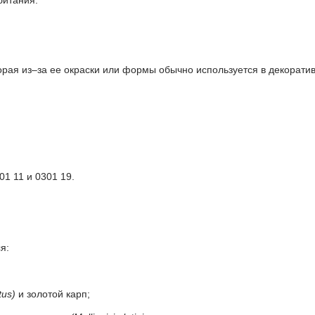
битания.
рая из–за ее окраски или формы обычно используется в декоративн
1 11 и 0301 19.
я:
tus)
и золотой карп;