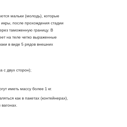
ются мальки (молодь), которые
 икры, после прохождения стадии
ерез таможенную границу. В
еет на теле четко выраженные
аки в виде 5 рядов внешних
а с двух сторон);
гут иметь массу более 1 кг.
яться как в пакетах (контейнерах),
 вагонах.