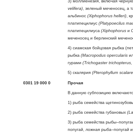
3) моллиенезия, включая черн
velifera)
, зеленый меченосец, а т
альбинос
(Xiphophorus helleri)
, к
платипецилиус
(Platypoecilus ma
платипецилиуса
(Xiphophorus
и
O
меченосец и берлинский мечено
4) сиамская бойцовая рыбка (пе
рыбка
(Macropodus opercularis
и
гурами
(Trichogaster trichopterus,
5) скалярия
(Pterophyllum scalar
0301 19 000 0
Прочая
В данную субпозицию включаютс
1) рыба семейства щетинозубов
2) рыба семейства губановых
(La
3) рыба семейства рыбы–попуга
попугай, ложная рыба–попугай 