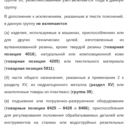
группе 90; укомплектованный узел включается тогда в данную
группу.
В дополнение к исключениям, указанным в тексте пояснений,
в данную группу
не включаются
:
(а) изделия, используемые в машинах, приспособлениях или
для других технических целей, изготовленные из
вулканизованной резины, кроме твердой резины (
товарная
позиция 4016
), натуральной или композиционной кожи
(
товарная позиция 4205
) или текстильного материала
(
товарная позиция 5911
);
(б) части общего назначения, указанные в примечании 2 к
разделу XV, из недрагоценного металла (
раздел XV
) или
аналогичные товары из пластмасс (
группа 39
);
(в) подъемное или погрузочно–разгрузочное оборудование
(
товарные позиции 8425 – 8428
и
8486
); приспособления
для регулирования положения обрабатываемых деталей или
инструментов на станках или водоструйных резательных