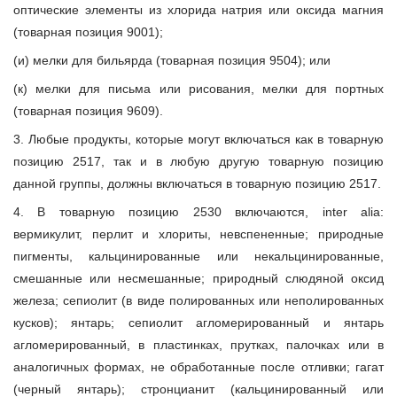
оптические элементы из хлорида натрия или оксида магния
(товарная позиция 9001);
(и) мелки для бильярда (товарная позиция 9504); или
(к) мелки для письма или рисования, мелки для портных
(товарная позиция 9609).
3. Любые продукты, которые могут включаться как в товарную
позицию 2517, так и в любую другую товарную позицию
данной группы, должны включаться в товарную позицию 2517.
4. В товарную позицию 2530 включаются, inter alia:
вермикулит, перлит и хлориты, невспененные; природные
пигменты, кальцинированные или некальцинированные,
смешанные или несмешанные; природный слюдяной оксид
железа; сепиолит (в виде полированных или неполированных
кусков); янтарь; сепиолит агломерированный и янтарь
агломерированный, в пластинках, прутках, палочках или в
аналогичных формах, не обработанные после отливки; гагат
(черный янтарь); стронцианит (кальцинированный или