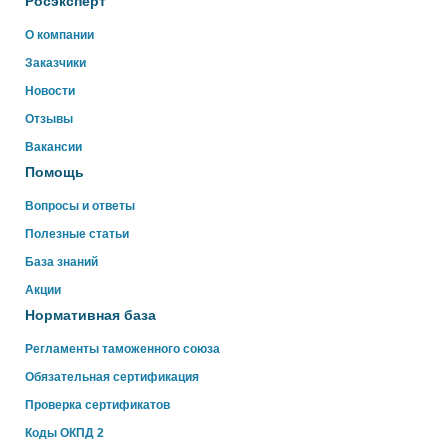
Росэксперт
О компании
Здравствуйте!
Заказчики
Свяжитесь с нами через WhatsApp нажав на кнопку
ниже
Новости
Отзывы
WhatsApp
Вакансии
Помощь
Вопросы и ответы
Полезные статьи
База знаний
Акции
Нормативная база
Регламенты таможенного союза
Обязательная сертификация
Проверка сертификатов
Коды ОКПД 2