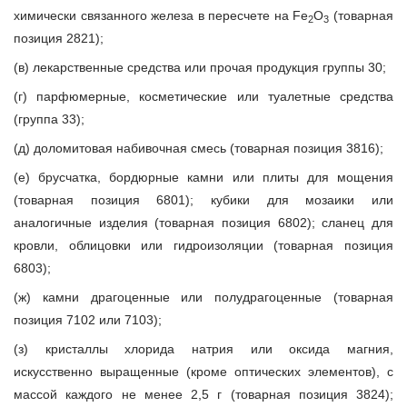
химически связанного железа в пересчете на Fe
O
(товарная
2
3
позиция 2821);
(в) лекарственные средства или прочая продукция группы 30;
(г) парфюмерные, косметические или туалетные средства
(группа 33);
(д) доломитовая набивочная смесь (товарная позиция 3816);
(е) брусчатка, бордюрные камни или плиты для мощения
(товарная позиция 6801); кубики для мозаики или
аналогичные изделия (товарная позиция 6802); сланец для
кровли, облицовки или гидроизоляции (товарная позиция
6803);
(ж) камни драгоценные или полудрагоценные (товарная
позиция 7102 или 7103);
(з) кристаллы хлорида натрия или оксида магния,
искусственно выращенные (кроме оптических элементов), с
массой каждого не менее 2,5 г (товарная позиция 3824);