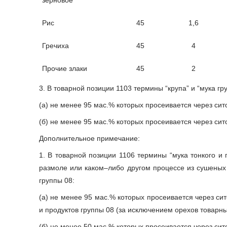
зерновое
Рис
45
1,6
Гречиха
45
4
Прочие злаки
45
2
3. В товарной позиции 1103 термины “крупа” и “мука г
(а) не менее 95 мас.% которых просеивается через сито
(б) не менее 95 мас.% которых просеивается через сито
Дополнительное примечание:
1. В товарной позиции 1106 термины “мука тонкого и
размоле или каком–либо другом процессе из сушеных 
группы 08:
(а) не менее 95 мас.% которых просеивается через си
и продуктов группы 08 (за исключением орехов товарны
(б) не менее 50 мас.% которых просеивается через сит