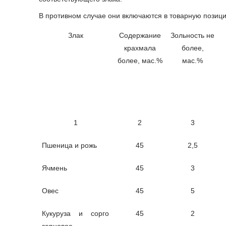
В противном случае они включаются в товарную позици
Злак
Содержание
Зольность не
крахмала
более,
более, мас.%
мас.%
1
2
3
Пшеница и рожь
45
2,5
Ячмень
45
3
Овес
45
5
Кукуруза и сорго
45
2