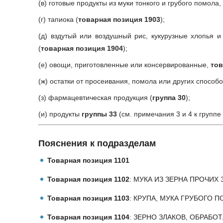
(в) готовые продукты из муки тонкого и грубого помола
(г) тапиока (
товарная позиция 1903
);
(д) вздутый или воздушный рис, кукурузные хлопья 
(
товарная позиция 1904
);
(е) овощи, приготовленные или консервированные,
тов
(ж) остатки от просеивания, помола или других способо
(з) фармацевтическая продукция (
группа 30
);
(и) продукты
группы 33
(см. примечания 3 и 4 к группе 
Пояснения к подразделам
Товарная позиция 1101
Товарная позиция 1102
: МУКА ИЗ ЗЕРНА ПРОЧИ
Товарная позиция 1103
: КРУПА, МУКА ГРУБОГО 
Товарная позиция 1104
: ЗЕРНО ЗЛАКОВ, ОБРАБ