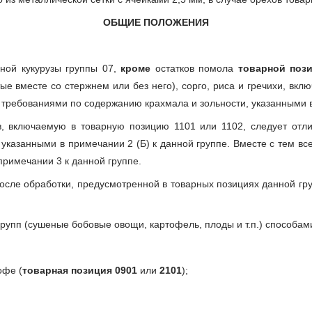
ОБЩИЕ ПОЛОЖЕНИЯ
рной кукурузы группы 07,
кроме
остатков помола
товарной поз
ые вместе со стержнем или без него), сорго, риса и гречихи, вклю
 требованиями по содержанию крахмала и зольности, указанными в 
, включаемую в товарную позицию 1101 или 1102, следует отли
 указанными в примечании 2 (Б) к данной группе. Вместе с тем вс
римечании 3 к данной группе.
 после обработки, предусмотренной в товарных позициях данной гр
групп (сушеные бобовые овощи, картофель, плоды и т.п.) способами
офе (
товарная позиция 0901
или
2101
);