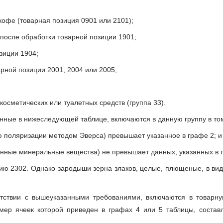
кофе (товарная позиция 0901 или 2101);
ы после обработки товарной позиции 1901;
зиции 1904;
рной позиции 2001, 2004 или 2005;
сметических или туалетных средств (группа 33).
енные в нижеследующей таблице, включаются в данную группу в том
 поляризации методом Эверса) превышает указанное в графе 2; и
ленные минеральные вещества) не превышает данных, указанных в 
ию 2302. Однако зародыши зерна злаков, целые, плющеные, в вид
етствии с вышеуказанными требованиями, включаются в товарн
змер ячеек которой приведен в графах 4 или 5 таблицы, соста