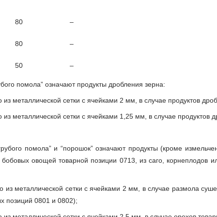
80
–
80
–
50
–
рубого помола” означают продукты дробления зерна:
 из металлической сетки с ячейками 2 мм, в случае продуктов дроб
 из металлической сетки с ячейками 1,25 мм, в случае продуктов д
 грубого помола” и “порошок” означают продукты (кроме измельче
бобовых овощей товарной позиции 0713, из саго, корнеплодов и
то из металлической сетки с ячейками 2 мм, в случае размола суш
х позиций 0801 и 0802);
о из металлической сетки с ячейками 2,5 мм, в случае орехов това