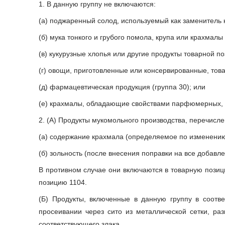
1. В данную группу не включаются:
(а) поджаренный солод, используемый как заменитель 
(б) мука тонкого и грубого помола, крупа или крахмал
(в) кукурузные хлопья или другие продукты товарной по
(г) овощи, приготовленные или консервированные, това
(д) фармацевтическая продукция (группа 30); или
(е) крахмалы, обладающие свойствами парфюмерных, ко
2. (А) Продукты мукомольного производства, перечисл
(а) содержание крахмала (определяемое по изменению
(б) зольность (после внесения поправки на все добав
В противном случае они включаются в товарную позиц
позицию 1104.
(Б) Продукты, включенные в данную группу в соотв
просеивании через сито из металлической сетки, ра
соответствующего злака.