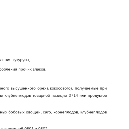
ления кукурузы;
робления прочих злаков.
нного высушенного ореха кокосового), получаемые при
ли клубнеплодов товарной позиции 0714 или продуктов
еных бобовых овощей, саго, корнеплодов, клубнеплодов
рных позиций 0801 и 0802.