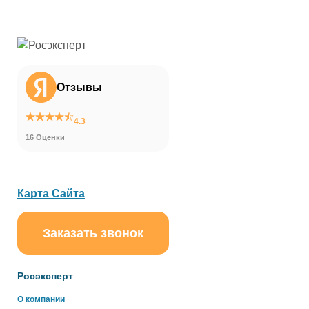
Отзывы
4.3
16 Оценки
Карта Сайта
Заказать звонок
ChatApp
online
Росэксперт
О компании
Здравствуйте!