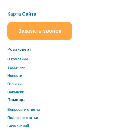
Карта Сайта
Заказать звонок
ChatApp
online
Росэксперт
Здравствуйте!
О компании
Свяжитесь с нами через WhatsApp нажав на кнопку
Заказчики
ниже
Новости
Отзывы
WhatsApp
Вакансии
Помощь
Вопросы и ответы
Полезные статьи
База знаний