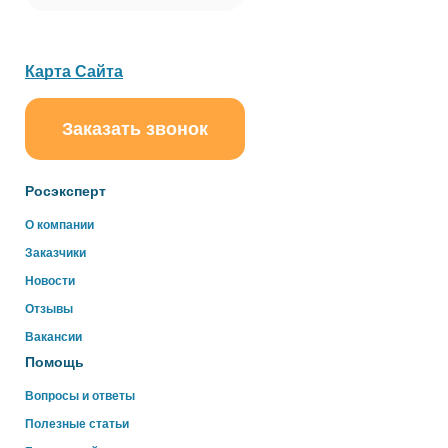
Карта Сайта
Заказать звонок
ChatApp
online
Росэксперт
Здравствуйте!
О компании
Свяжитесь с нами через WhatsApp нажав на кнопку
Заказчики
ниже
Новости
Отзывы
WhatsApp
Вакансии
Помощь
Вопросы и ответы
Полезные статьи