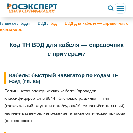
ChatApp
online
Главная
/
Коды ТН ВЭД
/
Код ТН ВЭД для кабеля — справочник с
примерами
Здравствуйте!
Код ТН ВЭД для кабеля — справочник
Свяжитесь с нами через WhatsApp нажав на кнопку
ниже
с примерами
WhatsApp
Кабель: быстрый навигатор по кодам ТН
ВЭД (гл. 85)
Большинство электрических кабелей/проводов
классифицируется в 8544. Ключевые развилки — тип
(коаксиальный, жгут для авто/судов/ЛА, силовой/сигнальный),
наличие разъёмов, напряжение, а также оптическая природа
(оптоволокно).