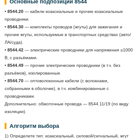
Основные подпозиции 8544
•
8544.20
— кабели коаксиальные и прочие коаксиальные
проводники.
•
8544.30
— комплекты проводов (жгуты) для зажигания и
прочие жгуты, используемые в транспортных средствах (авто/
ЛА/суда).
•
8544.42
— электрические проводники для напряжения ≤1000
В, с разъёмами.
•
8544.49
— прочие электрические проводники (в т.ч. без
разъёмов), изолированные.
•
8544.70
— оптоволоконные кабели (с волокнами,
собранными в оболочке), в т.ч. комбинированные с
проводниками.
Дополнительно: обмоточные провода — 8544.11/19 (по виду
изоляции).
Алгоритм выбора
1) Определите тип: коаксиальный, силовой/сигнальный, жгут