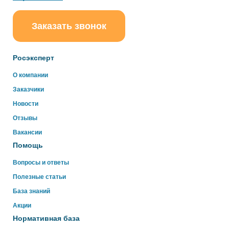
Заказать звонок
ChatApp
online
Росэксперт
Здравствуйте!
О компании
Свяжитесь с нами через WhatsApp нажав на кнопку
Заказчики
ниже
Новости
Отзывы
WhatsApp
Вакансии
Помощь
Вопросы и ответы
Полезные статьи
База знаний
Акции
Нормативная база