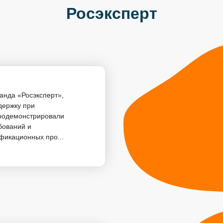
Росэксперт
анда «Росэксперт»,
держку при
родемонстрировали
бований и
фикационных про...