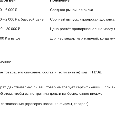
азон цен*
Пояснение
0 – 6 000 ₽
Средняя рыночная вилка.
0 – 2 000 ₽ к базовой цене
Срочный выпуск, курьерская доставк
00 – 20 000 ₽
Цена растёт пропорционально числу 
000 ₽ и выше
Для нестандартных изделий, когда ну
ионно:
 товара, его описание, состав и (если знаете) код ТН ВЭД.
ят, действительно ли ваш товар не требует сертификации. Если в
б этом, чтобы вы не тратили деньги на бесполезное письмо.
согласование (проверка названия фирмы, товаров).