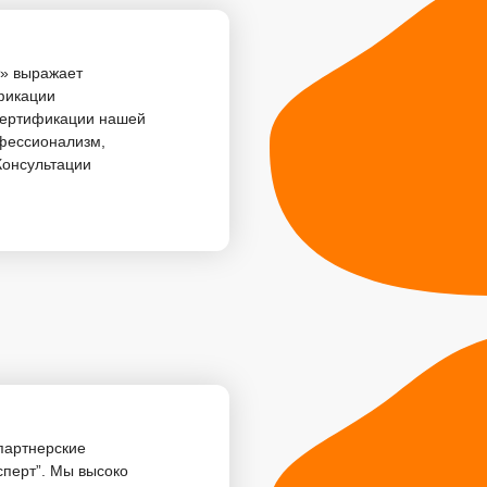
т» выражает
фикации
сертификации нашей
офессионализм,
 Консультации
партнерские
сперт”. Мы высоко