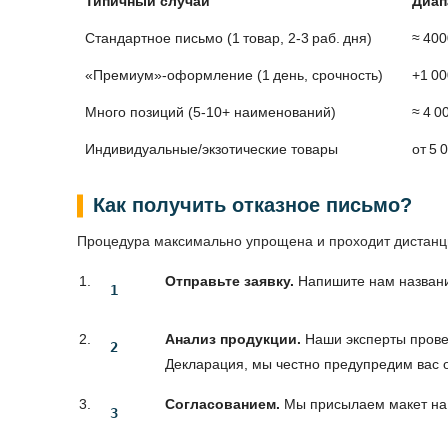
Типичный случай
Диап
Стандартное письмо (1 товар, 2‑3 раб. дня)
≈ 400
«Премиум»‑оформление (1 день, срочность)
+1 00
Много позиций (5‑10+ наименований)
≈ 4 0
Индивидуальные/экзотические товары
от 5 
Как получить отказное письмо?
Процедура максимально упрощена и проходит дистанц
Отправьте заявку.
Напишите нам название
Анализ продукции.
Наши эксперты провер
Декларация, мы честно предупредим вас о
Согласованием.
Мы присылаем макет на 