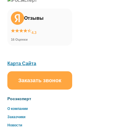
Отзывы
4.3
16 Оценки
Карта Сайта
Заказать звонок
ChatApp
online
Росэксперт
Здравствуйте!
О компании
Свяжитесь с нами через WhatsApp нажав на кнопку
Заказчики
ниже
Новости